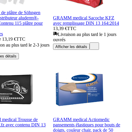
 de plâtre de Söhngen
istributeur aluderm®-
GRAMM medical Sacoche KFZ
Contenu 115 plâtre pour
avec remplissage DIN 13 164:2014
13,39 €
TTC
es
Livraison au plus tard le 1 jours
de 13,19 €
TTC
ouvrés
on au plus tard le 2-3 jours
Afficher les détails
les détails
edical Trousse de
GRAMM medical Actiomedic
Kfz avec contenu DIN 13
pansements élastiques pour bouts de
doigts, couleur chair, pack de 50