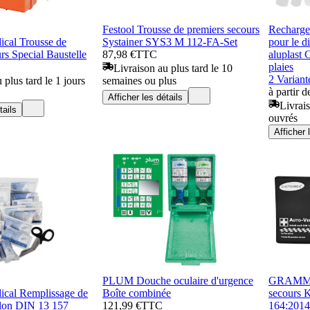
Festool Trousse de premiers secours
Recharge
al Trousse de
Systainer SYS3 M 112-FA-Set
pour le d
rs Special Baustelle
87,98 €
TTC
aluplast 
plaies
Livraison au plus tard le 10
2 Variant
 plus tard le 1 jours
semaines ou plus
à partir 
Afficher les détails
Livrais
tails
ouvrés
Afficher 
PLUM Douche oculaire d'urgence
GRAMM m
al Remplissage de
Boîte combinée
secours 
lon DIN 13 157
121,99 €
TTC
164:2014