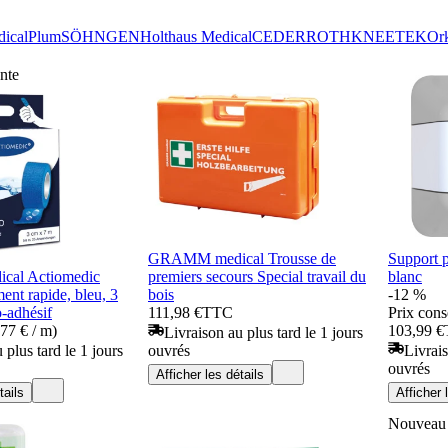
ical
Plum
SÖHNGEN
Holthaus Medical
CEDERROTH
KNEETEK
Ork
nte
GRAMM medical Trousse de
Support p
al Actiomedic
premiers secours Special travail du
blanc
ent rapide, bleu, 3
bois
-12 %
-adhésif
111,98 €
TTC
Prix cons
77 € / m)
103,99 €
Livraison au plus tard le 1 jours
 plus tard le 1 jours
ouvrés
Livrais
ouvrés
Afficher les détails
tails
Afficher 
Nouveau