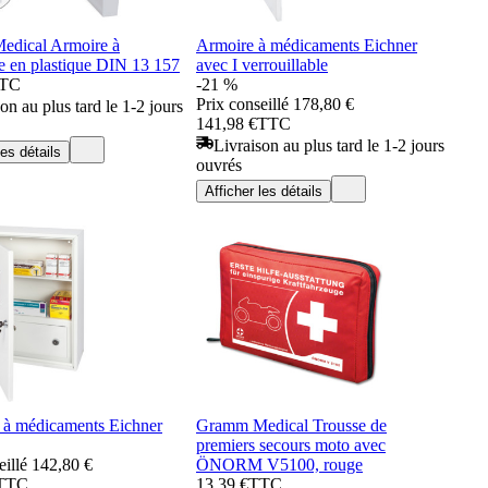
dical Armoire à
Armoire à médicaments Eichner
e en plastique DIN 13 157
avec I verrouillable
TC
-21 %
Prix conseillé
178,80 €
on au plus tard le 1-2 jours
141,98 €
TTC
Livraison au plus tard le 1-2 jours
les détails
ouvrés
Afficher les détails
 à médicaments Eichner
Gramm Medical Trousse de
premiers secours moto avec
eillé
142,80 €
ÖNORM V5100, rouge
TTC
13,39 €
TTC