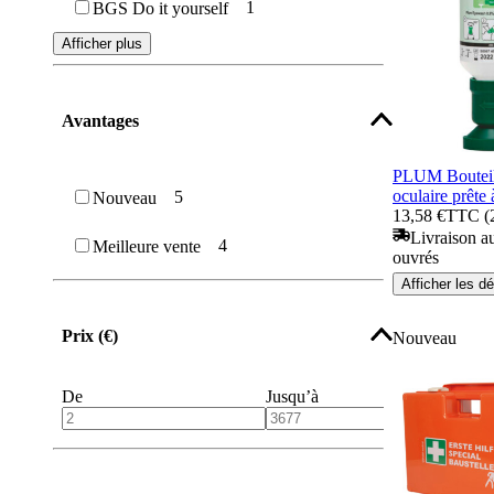
1
BGS Do it yourself
Afficher plus
Avantages
PLUM Bouteill
oculaire prête
5
Nouveau
13,58 €
TTC (2
Livraison au
4
Meilleure vente
ouvrés
Afficher les dé
Prix (€)
Nouveau
De
Jusqu’à