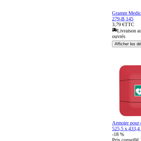
Gramm Medica
279-B 145
3,79 €
TTC
Livraison au
ouvrés
Afficher les dé
Armoire pour d
525,5 x 433,4
-18 %
Prix conseillé