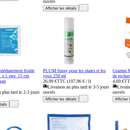
ouvrés
Afficher les détails
édiatement froide
PLUM Spray pour les plaies et les
Gramm M
1 x l. env. 15 cm
yeux 250 ml
de rechar
san
26,99 €
TTC (107,96 € / l)
4,69 €
T
Livraison au plus tard le 3-5 jours
Livrais
 plus tard le 2-3 jours
ouvrés
ouvrés
Afficher les détails
Afficher 
tails