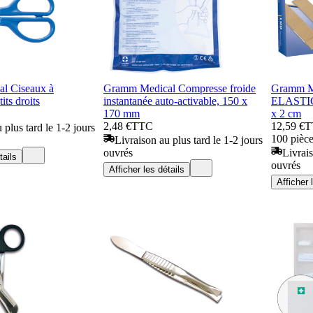
l Ciseaux à
Gramm Medical Compresse froide
Gramm M
its droits
instantanée auto-activable, 150 x
ELASTIC 
170 mm
x 2 cm
2,48 €
TTC
12,59 €
T
 plus tard le 1-2 jours
100 pièce
Livraison au plus tard le 1-2 jours
ouvrés
Livrais
tails
ouvrés
Afficher les détails
Afficher 