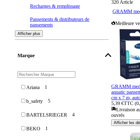
320
Article
Recharges & remplissage
GRAMM med
Pansements & distributeurs de
Meilleure ve
pansements
Afficher plus
NAME TOO LONG
Armoires à pharmacie & armoires de
Marque
premiers secours
Pansements pour plaies
Douches de secours
GRAMM medic
1
Ariana
aquatic pansem
Livrets de premiers secours
cm x 7 m, auto
5
b_safety
5,39 €
TTC (0,
Brancards & barquettes de sauvetage
Livraison au
4
BARTELSRIEGER
ouvrés
Rangement
Afficher les dé
1
BEKO