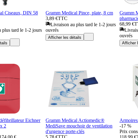
l Ciseaux, DIN 58
Gramm Medical Pince, plate, 8 cm
Gramm Me
3,89 €
TTC
pharmaci
68,99 €
T
Livraison au plus tard le 1-2 jours
 plus tard le 1-2 jours
ouvrés
Livrais
ouvrés
Afficher les détails
tails
Afficher 
éfibrillateur Eichner
Gramm Medical Actiomedic®
Armoires
 x 2
MediSave mouchoir de ventilation
-17 %
d'urgence porte-clés
Prix cons
174,00 €
5,78 €
TTC
118,99 €