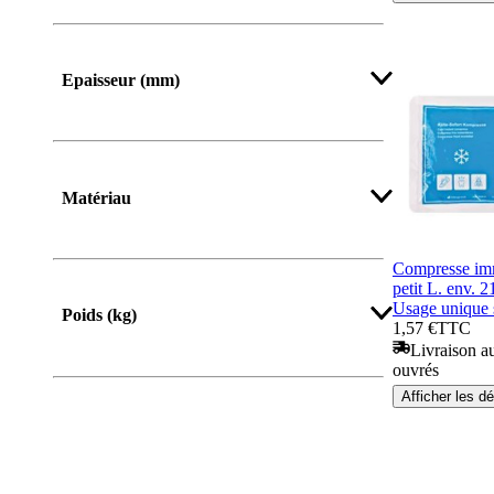
Epaisseur (mm)
Matériau
Compresse imm
petit L. env. 2
Usage unique 
Poids (kg)
1,57 €
TTC
Livraison au
ouvrés
Afficher les dé