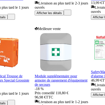
13,99 €
T
Livraison au plus tard le 2-3 jours
 plus tard le 1 jours
ouvrés
Livrais
ouvrés
Afficher les détails
tails
Afficher 
Meilleure vente
SafetyMar
al Trousse de
Module supplémentaire pour
d'alarme
rs Special Grossiste
armoire de rangement d'équipement
46,99 €
T
de secours
Livrais
-18 %
ouvrés
Prix conseillé
118,80 €
 plus tard le 1 jours
Afficher 
96,98 €
TTC
Livraison au plus tard le 1-2 jours
tails