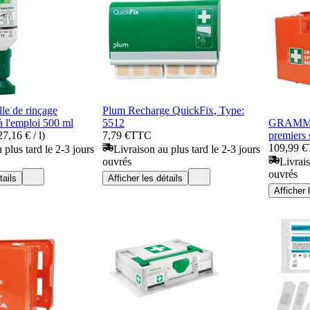
e de rinçage
Plum Recharge QuickFix, Type:
 à l'emploi 500 ml
5512
GRAMM m
7,16 € / l)
7,79 €
TTC
premiers 
109,99 €
 plus tard le 2-3 jours
Livraison au plus tard le 2-3 jours
ouvrés
Livrais
ouvrés
tails
Afficher les détails
Afficher 