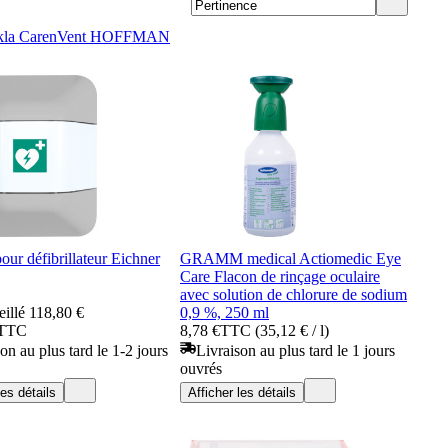
la Care
nVent HOFFMAN
our défibrillateur Eichner
GRAMM medical Actiomedic Eye
Care Flacon de rinçage oculaire
avec solution de chlorure de sodium
eillé
118,80 €
0,9 %, 250 ml
TTC
8,78 €
TTC (35,12 € / l)
on au plus tard le 1-2 jours
Livraison au plus tard le 1 jours
ouvrés
les détails
Afficher les détails