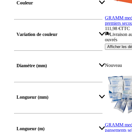
Couleur
GRAMM medic
premiers secou
Afficher plus
111,98 €
TTC
Livraison au
Variation de couleur
ouvrés
Afficher les dé
Nouveau
Diamètre (mm)
Longueur (mm)
De
Jusqu’à
GRAMM medic
Longueur (m)
pansements se