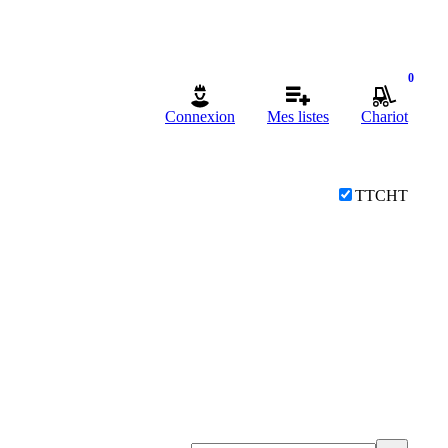
0
Connexion
Mes listes
Chariot
TTC
HT