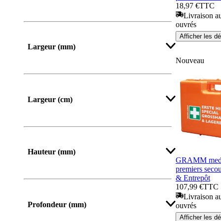
18,97 €
TTC
Livraison au
ouvrés
Afficher les dé
Largeur (mm)
Nouveau
De
Jusqu’à
Largeur (cm)
Hauteur (mm)
GRAMM medic
premiers secou
& Entrepôt
De
Jusqu’à
107,99 €
TTC
Livraison au
Profondeur (mm)
ouvrés
Afficher les dé