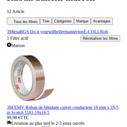
12
Article
Trier
Catégories
Marque
Avantages
Tous les filtres
3M
tesa
BGS Do it yourself
hellermanntyton
E-COLL
Roll
1
Filtre actif
Réinitialiser les filtres
Marron
3M EMV Ruban de blindage cuivre conducteur 19 mm x 16,5
m Scotch 1181 19x16,5
99,98 €
TTC
Livraison au plus tard le 2-3 jours ouvrés