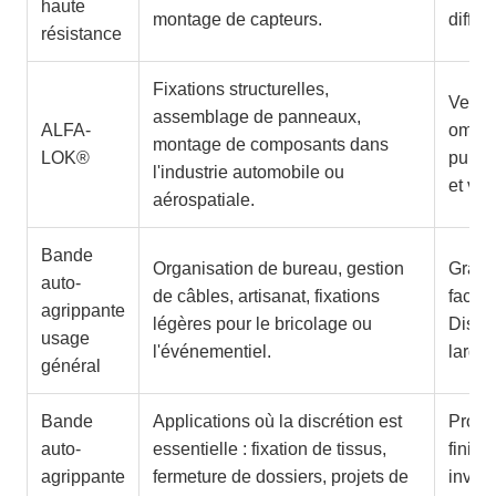
haute
montage de capteurs.
diffici
résistance
Fixations structurelles,
Verro
assemblage de panneaux,
ALFA-
omnidi
montage de composants dans
LOK®
puissa
l'industrie automobile ou
et vib
aérospatiale.
Bande
Organisation de bureau, gestion
Grand
auto-
de câbles, artisanat, fixations
facilit
agrippante
légères pour le bricolage ou
Dispo
usage
l'événementiel.
largeu
général
Bande
Applications où la discrétion est
Profil
auto-
essentielle : fixation de tissus,
finiti
agrippante
fermeture de dossiers, projets de
invis