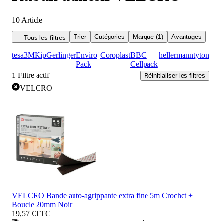
10
Article
Trier
Catégories
Marque (1)
Avantages
Tous les filtres
tesa
3M
Kip
Gerlinger
Enviro
Coroplast
BBC
hellermanntyton
Pack
Cellpack
1
Filtre actif
Réinitialiser les filtres
VELCRO
VELCRO Bande auto-agrippante extra fine 5m Crochet +
Boucle 20mm Noir
19,57 €
TTC