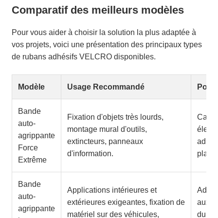
Comparatif des meilleurs modèles
Pour vous aider à choisir la solution la plus adaptée à
vos projets, voici une présentation des principaux types
de rubans adhésifs VELCRO disponibles.
Modèle
Usage Recommandé
Point
Bande
Fixation d'objets très lourds,
Capac
auto-
montage mural d'outils,
élevée
agrippante
extincteurs, panneaux
adhère
Force
d'information.
plasti
Extrême
Bande
Applications intérieures et
Adhési
auto-
extérieures exigeantes, fixation de
aux U
agrippante
matériel sur des véhicules,
durabi