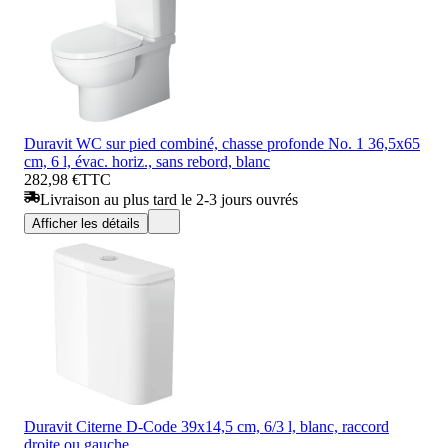
Duravit WC sur pied combiné, chasse profonde No. 1 36,5x65
cm, 6 l, évac. horiz., sans rebord, blanc
282,98 €
TTC
Livraison au plus tard le 2-3 jours ouvrés
Afficher les détails
Duravit Citerne D-Code 39x14,5 cm, 6/3 l, blanc, raccord
droite ou gauche