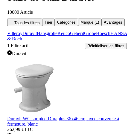
10000
Article
Trier
Catégories
Marque (1)
Avantages
Tous les filtres
Villeroy
Duravit
Hansgrohe
Keuco
Geberit
Grohe
Hoesch
HANSA
& Boch
1
Filtre actif
Réinitialiser les filtres
Duravit
Duravit WC sur pied Duraplus 36x46 cm, avec couvercle à
fermeture, blanc
262,99 €
TTC