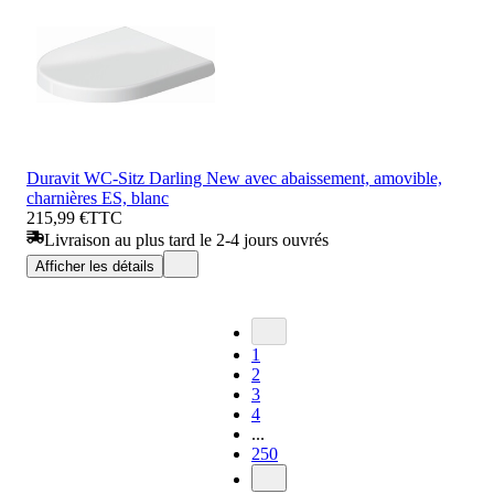
Duravit WC-Sitz Darling New avec abaissement, amovible,
charnières ES, blanc
215,99 €
TTC
Livraison au plus tard le 2-4 jours ouvrés
Afficher les détails
1
2
3
4
...
250