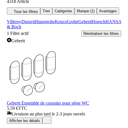
4318
Article
Trier
Catégories
Marque (1)
Avantages
Tous les filtres
Villeroy
Duravit
Hansgrohe
Keuco
Grohe
Geberit
Hoesch
HANSA
& Boch
1
Filtre actif
Réinitialiser les filtres
Geberit
Geberit Ensemble de coussins pour siège WC
5,59 €
TTC
Livraison au plus tard le 2-3 jours ouvrés
Afficher les détails