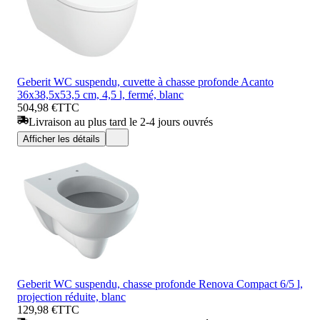
Geberit WC suspendu, cuvette à chasse profonde Acanto
36x38,5x53,5 cm, 4,5 l, fermé, blanc
504,98 €
TTC
Livraison au plus tard le 2-4 jours ouvrés
Afficher les détails
Geberit WC suspendu, chasse profonde Renova Compact 6/5 l,
projection réduite, blanc
129,98 €
TTC