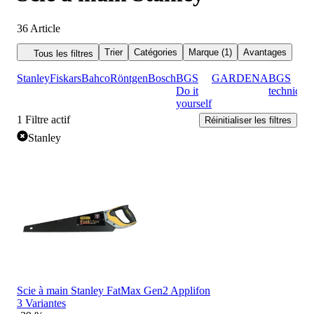
36
Article
Trier
Catégories
Marque (1)
Avantages
Tous les filtres
Stanley
Fiskars
Bahco
Röntgen
Bosch
BGS
GARDENA
BGS
Do it
technic
yourself
1
Filtre actif
Réinitialiser les filtres
Stanley
Scie à main Stanley FatMax Gen2 Applifon
3 Variantes