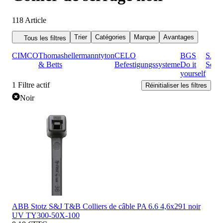
118
Article
Trier
Catégories
Marque
Avantages
Tous les filtres
CIMCO
Thomas
hellermanntyton
CELO
BGS
SAPI
& Betts
Befestigungssysteme
Do it
Selco
yourself
1
Filtre actif
Réinitialiser les filtres
Noir
ABB Stotz S&J T&B Colliers de câble PA 6.6 4,6x291 noir
UV TY300-50X-100