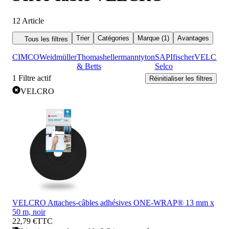
12
Article
Trier
Catégories
Marque (1)
Avantages
Tous les filtres
CIMCO
Weidmüller
Thomas
hellermanntyton
SAPI
fischer
VELCRO
& Betts
Selco
1
Filtre actif
Réinitialiser les filtres
VELCRO
VELCRO Attaches-câbles adhésives ONE-WRAP® 13 mm x
50 m, noir
22,79 €
TTC