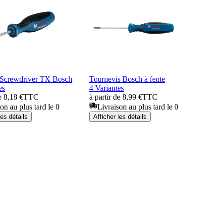
 Screwdriver TX Bosch
Tournevis Bosch à fente
es
4 Variantes
e 8,18 €
TTC
à partir de 8,99 €
TTC
on au plus tard le 0
Livraison au plus tard le 0
les détails
Afficher les détails