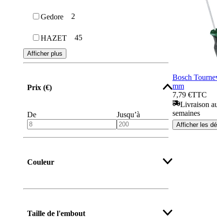
2
Gedore
45
HAZET
Afficher plus
Bosch Tournev
mm
Prix (€)
7,79 €
TTC
Livraison au
semaines
De
Jusqu’à
Afficher les dé
Couleur
Afficher plus
Taille de l'embout