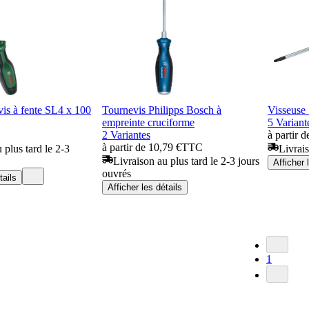
is à fente SL4 x 100
Tournevis Philipps Bosch à
Visseuse
empreinte cruciforme
5 Variant
2 Variantes
à partir d
à partir de 10,79 €
TTC
 plus tard le 2-3
Livrais
Livraison au plus tard le 2-3 jours
Afficher 
ouvrés
tails
Afficher les détails
1