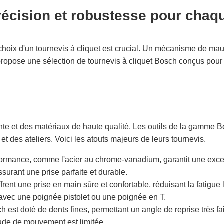
précision et robustesse pour chaq
, le choix d'un tournevis à cliquet est crucial. Un mécanisme de
s propose une sélection de tournevis à cliquet Bosch conçus pour
nte et des matériaux de haute qualité. Les outils de la gamme
et des ateliers. Voici les atouts majeurs de leurs tournevis.
erformance, comme l'acier au chrome-vanadium, garantit une excel
urant une prise parfaite et durable.
ent une prise en main sûre et confortable, réduisant la fatigue l
 avec une poignée pistolet ou une poignée en T.
st doté de dents fines, permettant un angle de reprise très faibl
tude de mouvement est limitée.