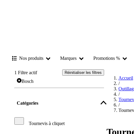
Nos produits
Marques
Promotions %
1
Filtre actif
Réinitialiser les filtres
Accueil
Bosch
/
Outilla
/
Tournev
Catégories
/
Tournevi
Tournevis à cliquet
Tourne