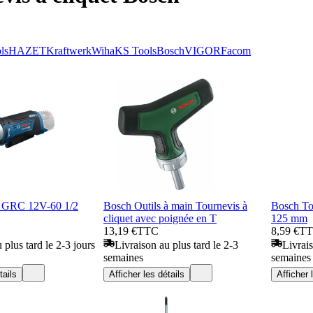
ls
HAZET
Kraftwerk
Wiha
KS Tools
Bosch
VIGOR
Facom
t GRC 12V-60 1/2
Bosch Outils à main Tournevis à
Bosch To
cliquet avec poignée en T
125 mm
13,19 €
TTC
8,59 €
T
 plus tard le 2-3 jours
Livraison au plus tard le 2-3
Livrais
semaines
semaines
tails
Afficher les détails
Afficher 