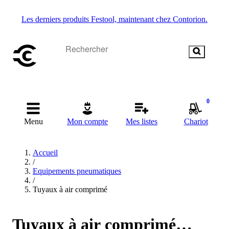
Les derniers produits Festool, maintenant chez Contorion.
0
Menu
Mon compte
Mes listes
Chariot
Accueil
/
Equipements pneumatiques
/
Tuyaux à air comprimé
Tuyaux à air comprimé