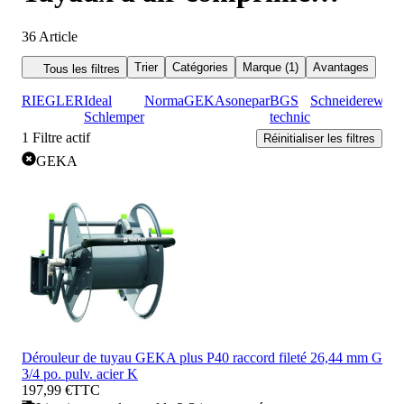
GEKA
36
Article
Trier
Catégories
Marque (1)
Avantages
Tous les filtres
RIEGLER
Ideal
Norma
GEKA
sonepar
BGS
Schneider
ewo
Schlemper
technic
1
Filtre actif
Réinitialiser les filtres
GEKA
Dérouleur de tuyau GEKA plus P40 raccord fileté 26,44 mm G
3/4 po. pulv. acier K
197,99 €
TTC