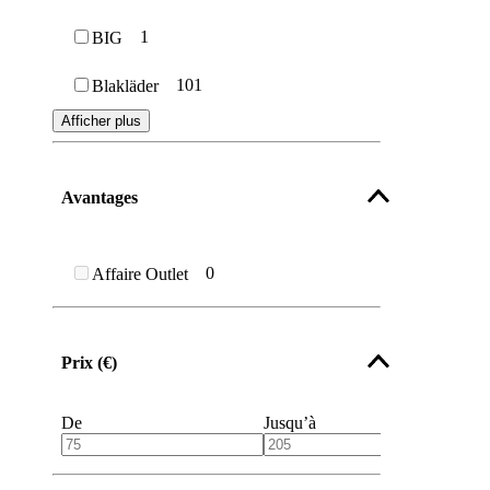
Vestes dames
1
BIG
Vestes aviateurs
101
Blakläder
Afficher plus
Avantages
0
Affaire Outlet
Prix (€)
De
Jusqu’à