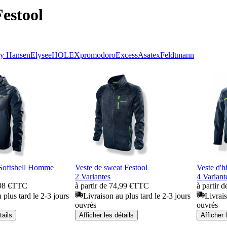
Festool
ly Hansen
Elysee
HOLEX
promodoro
Excess
Asatex
Feldtmann
 Softshell Homme
Veste de sweat Festool
Veste d'
2 Variantes
4 Variant
98 €
TTC
à partir de 74,99 €
TTC
à partir 
 plus tard le 2-3 jours
Livraison au plus tard le 2-3 jours
Livrais
ouvrés
ouvrés
tails
Afficher les détails
Afficher 