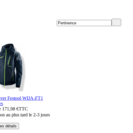
hiver Festool WIJA-FT1
es
de 171,98 €
TTC
on au plus tard le 2-3 jours
les détails