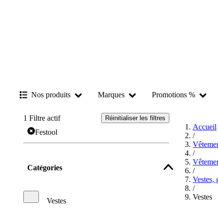
Nos produits
Marques
Promotions %
1
Filtre actif
Réinitialiser les filtres
Accueil
Festool
/
Vêtemen
/
Vêtement
Catégories
/
Vestes, 
/
Vestes
Vestes