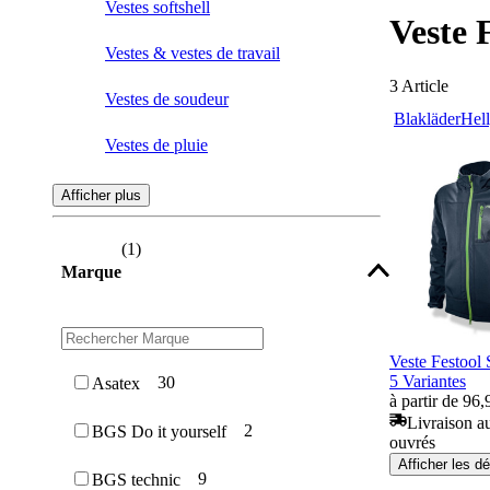
Vestes softshell
Veste 
Vestes & vestes de travail
3
Article
Vestes de soudeur
Blakläder
Hel
Vestes de pluie
Vestes en polaire
Afficher plus
Blousons d'hiver
(
1
)
Marque
Vestes anti-chaleur
Vestes fonctionnelles
Veste Festool
Vestes en tricot
5 Variantes
30
Asatex
à partir de 96,
Vestes forestières
Livraison au
2
BGS Do it yourself
ouvrés
Afficher les dé
Vestes à capuche
9
BGS technic