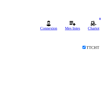
0
Connexion
Mes listes
Chariot
TTC
HT