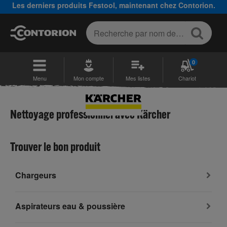
Les derniers produits Festool, maintenant chez Contorion.
0
Menu
Mon compte
Mes listes
Chariot
Nettoyage professionnel avec Kärcher
Trouver le bon produit
Chargeurs
Aspirateurs eau & poussière