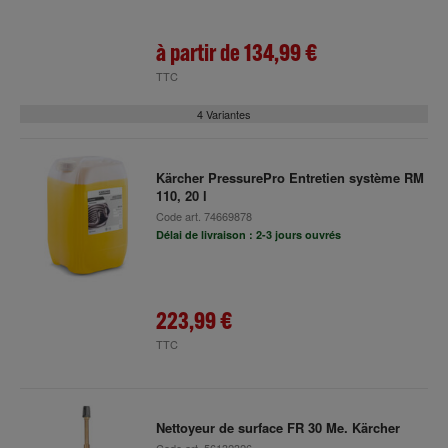
à partir de
134,99 €
TTC
4 Variantes
Kärcher PressurePro Entretien système RM
110, 20 l
Code art.
74669878
Délai de livraison : 2-3 jours ouvrés
223,99 €
TTC
Nettoyeur de surface FR 30 Me. Kärcher