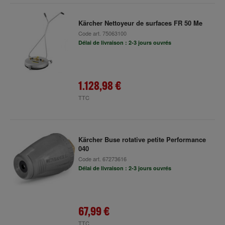
Kärcher Nettoyeur de surfaces FR 50 Me
Code art.
75063100
Délai de livraison : 2-3 jours ouvrés
1.128,98 €
TTC
Kärcher Buse rotative petite Performance
040
Code art.
67273616
Délai de livraison : 2-3 jours ouvrés
67,99 €
TTC