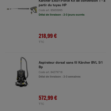
Kärcher EASY!Force Kit de conversion 1 - à
partir du tuyau HP
Code art.
85655995
Délai de livraison : 2-3 jours ouvrés
218,99 €
TTC
Aspirateur dorsal sans fil Kärcher BVL 5/1
Bp
Code art.
84279718
Délai de livraison : 2-3 semaines
572,99 €
TTC