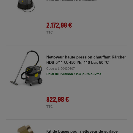
2.172,98 €
TTC
Nettoyeur haute pression chauffant Kärcher
HDS 5/11 U, 450 l/h, 110 bar, 80 °C
Code art.
50430607
Délai de livraison : 2-3 jours ouvrés
822,98 €
TTC
Kit de buses pour nettoyeur de surface