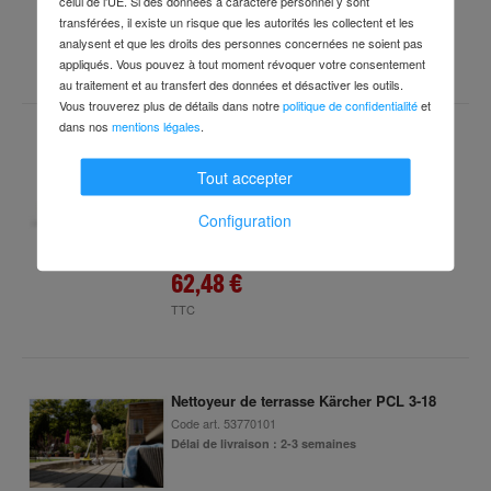
celui de l'UE. Si des données à caractère personnel y sont
624,98 €
transférées, il existe un risque que les autorités les collectent et les
analysent et que les droits des personnes concernées ne soient pas
TTC
appliqués. Vous pouvez à tout moment révoquer votre consentement
au traitement et au transfert des données et désactiver les outils.
Vous trouverez plus de détails dans notre
politique de confidentialité
et
dans nos
mentions légales
.
Poignée Kärcher
Code art.
68191134
Tout accepter
Délai de livraison : 2-3 jours ouvrés
Configuration
62,48 €
TTC
Nettoyeur de terrasse Kärcher PCL 3-18
Code art.
53770101
Délai de livraison : 2-3 semaines