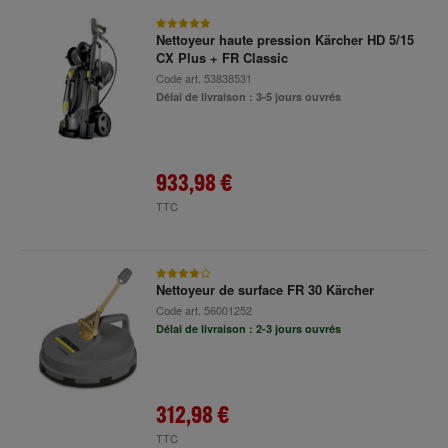
Nettoyeur haute pression Kärcher HD 5/15
CX Plus + FR Classic
Code art.
53838531
Délai de livraison : 3-5 jours ouvrés
933,98 €
TTC
Nettoyeur de surface FR 30 Kärcher
Code art.
56001252
Délai de livraison : 2-3 jours ouvrés
312,98 €
TTC