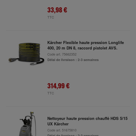
33,98 €
TTC
Kärcher Flexible haute pression Longlife
400, 20 m DN 8, raccord pistolet AVS.
Code art.
75662352
Délai de livraison : 2-3 semaines
314,99 €
TTC
Nettoyeur haute pression chauffé HDS 5/15
UX Kärcher
Code art.
51675810
Délai de livraison : 2-3 semaines