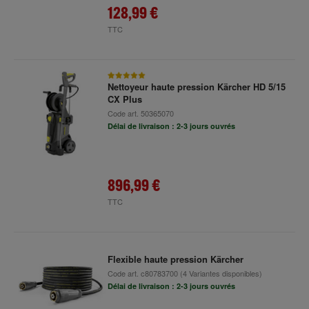
128,99 €
TTC
Nettoyeur haute pression Kärcher HD 5/15
CX Plus
Code art.
50365070
Délai de livraison : 2-3 jours ouvrés
896,99 €
TTC
Flexible haute pression Kärcher
Code art.
c80783700
(4 Variantes disponibles)
Délai de livraison : 2-3 jours ouvrés