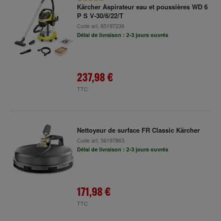
Kärcher Aspirateur eau et poussières WD 6
P S V-30/6/22/T
Code art.
85197236
Délai de livraison : 2-3 jours ouvrés
237,98 €
TTC
Nettoyeur de surface FR Classic Kärcher
Code art.
56197863
Délai de livraison : 2-3 jours ouvrés
171,98 €
TTC