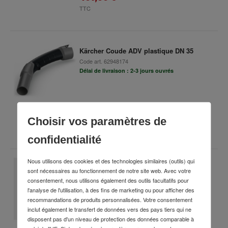
TTC
Kärcher Coude ADV plastique DN 35
Code art.
62948174
Délai de livraison : 2-3 jours ouvrés
18,38 €
Choisir vos paramètres de
TTC
confidentialité
Nous utilisons des cookies et des technologies similaires (outils) qui
Kärcher Nettoyeur haute pression K 7
sont nécessaires au fonctionnement de notre site web. Avec votre
Premium Smart Control Flex Home *EU
consentement, nous utilisons également des outils facultatifs pour
Code art.
81193841
l'analyse de l'utilisation, à des fins de marketing ou pour afficher des
Délai de livraison : 4-6 semaines
recommandations de produits personnalisées. Votre consentement
inclut également le transfert de données vers des pays tiers qui ne
disposent pas d'un niveau de protection des données comparable à