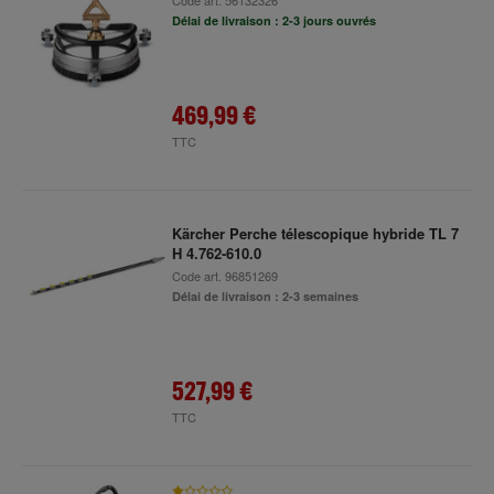
Code art.
56132326
Délai de livraison : 2-3 jours ouvrés
469,99 €
TTC
Kärcher Perche télescopique hybride TL 7
H 4.762-610.0
Code art.
96851269
Délai de livraison : 2-3 semaines
527,99 €
TTC