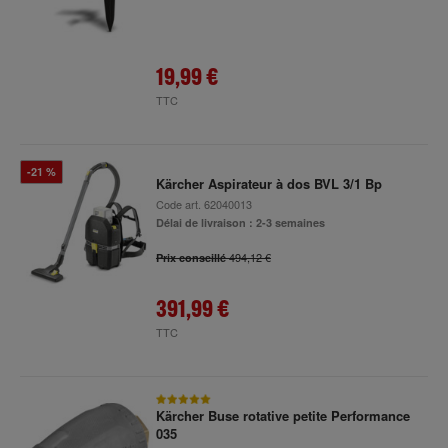
19,99 €
TTC
-21 %
Kärcher Aspirateur à dos BVL 3/1 Bp
Code art.
62040013
Délai de livraison : 2-3 semaines
494,12 €
Prix conseillé
391,99 €
TTC
Kärcher Buse rotative petite Performance
035