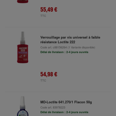
55,49 €
TTC
Verrouillage par vis universel à faible
résistance Loctite 222
Code art.
c88156264
(1 Variante disponible)
Délai de livraison : 2-4 jours ouvrés
54,98 €
TTC
MD-Loctite 641.270/1 Flacon 50g
Code art.
83978223
Délai de livraison : 2-4 jours ouvrés