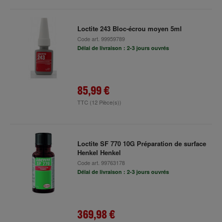
Loctite 243 Bloc-écrou moyen 5ml
Code art.
99959789
Délai de livraison : 2-3 jours ouvrés
85,99 €
TTC
(12 Pièce(s))
Loctite SF 770 10G Préparation de surface
Henkel Henkel
Code art.
99763178
Délai de livraison : 2-3 jours ouvrés
369,98 €