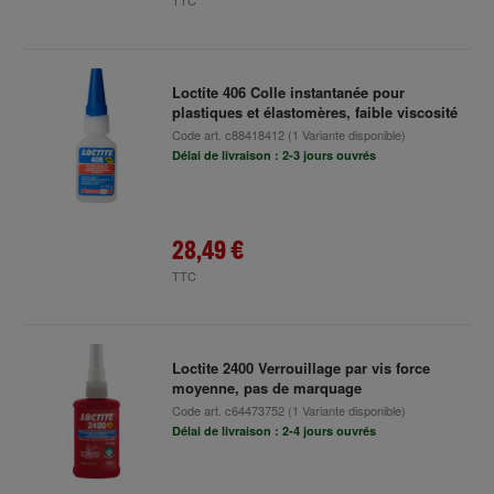
TTC
Loctite 406 Colle instantanée pour
plastiques et élastomères, faible viscosité
Code art.
c88418412
(1 Variante disponible)
Délai de livraison : 2-3 jours ouvrés
28,49 €
TTC
Loctite 2400 Verrouillage par vis force
moyenne, pas de marquage
Code art.
c64473752
(1 Variante disponible)
Délai de livraison : 2-4 jours ouvrés