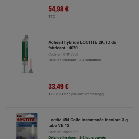
54,98 €
TTC
Adhésif hybride LOCTITE 2K, ID du
fabricant : 4070
Code art.
61817656
Délai de livraison : 3-4 semaines
33,49 €
TTC
(36 Pièce par unité d'emballage)
Loctite 454 Colle instantanée incolore 3 g
tube VE 12
Code art.
50221937
Délai de livraison : 2-3 jours ouvrés