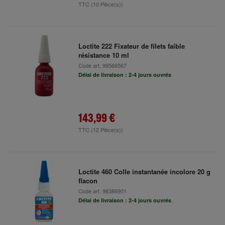
TTC
(10 Pièce(s))
Loctite 222 Fixateur de filets faible
résistance 10 ml
Code art.
99566567
Délai de livraison : 2-4 jours ouvrés
143,99 €
TTC
(12 Pièce(s))
Loctite 460 Colle instantanée incolore 20 g
flacon
Code art.
98386901
Délai de livraison : 2-4 jours ouvrés