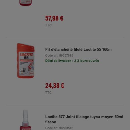
57,98 €
TTC
Fil d'étanchéité fileté Loctite 55 160m
Code art.
89357895
Délai de livraison : 2-3 jours ouvrés
24,38 €
TTC
Loctite 577 Joint filetage tuyau moyen 50ml
flacon
Code art.
98583512