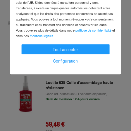
celui de l'UE. Si des données à caractère personnel y sont
transférées, il existe un risque que les autorités les collectent et les
Loctite 245 Agent de verrouillage à vis 50
analysent et que les droits des personnes concernées ne soient pas
ml
appliqués. Vous pouvez à tout moment révoquer votre consentement
Code art.
c88287338
(1 Variante disponible)
au traitement et au transfert des données et désactiver les outils.
Délai de livraison : 2-4 jours ouvrés
Vous trouverez plus de détails dans notre
politique de confidentialité
et
dans nos
mentions légales
.
Tout accepter
53,48 €
TTC
Configuration
Loctite 638 Colle d'assemblage haute
résistance
Code art.
c88549486
(1 Variante disponible)
Délai de livraison : 2-4 jours ouvrés
59,48 €