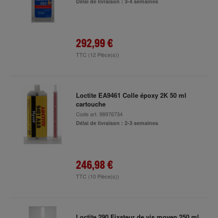
Délai de livraison : 3-4 semaines
292,99 €
TTC
(12 Pièce(s))
Loctite EA9461 Colle époxy 2K 50 ml
cartouche
Code art.
98976734
Délai de livraison : 2-3 semaines
246,98 €
TTC
(10 Pièce(s))
Loctite 290 Fixateur de vis moyen 250 ml