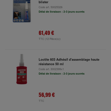
blister
Code art.
50025326
Délai de livraison : 2-3 jours ouvrés
61,49 €
TTC
(12 Pièce(s))
Loctite 603 Adhésif d'assemblage haute
résistance 50 ml
Code art.
3002399x1
Délai de livraison : 2-3 jours ouvrés
56,99 €
TTC