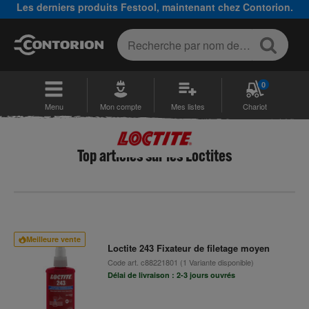
Les derniers produits Festool, maintenant chez Contorion.
0
Menu
Mon compte
Mes listes
Chariot
Top articles sur les Loctites
Meilleure vente
Loctite 243 Fixateur de filetage moyen
Code art.
c88221801
(1 Variante disponible)
Délai de livraison : 2-3 jours ouvrés