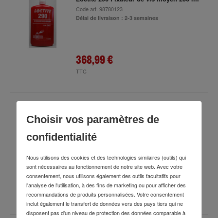
Code art.
98780123
Délai de livraison : 2-3 semaines
368,99 €
TTC
Loctite LB 8101 Lubrifiant adhésif pour
Choisir vos paramètres de
chaîne 400 ml Ds
Code art.
98714586
confidentialité
Délai de livraison : 2-3 semaines
Nous utilisons des cookies et des technologies similaires (outils) qui
sont nécessaires au fonctionnement de notre site web. Avec votre
consentement, nous utilisons également des outils facultatifs pour
250,97 €
l'analyse de l'utilisation, à des fins de marketing ou pour afficher des
TTC
(12 Pièce(s))
recommandations de produits personnalisées. Votre consentement
inclut également le transfert de données vers des pays tiers qui ne
disposent pas d'un niveau de protection des données comparable à