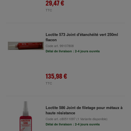
29,47 €
TTC
Loctite 573 Joint d'étanchéité vert 250ml
flacon
Code art.
99107808
Délai de livraison : 2-4 jours ouvrés
135,98 €
TTC
Loctite 586 Joint de filetage pour métaux à
haute résistance
Code art.
c80511097
(1 Variante disponible)
Délai de livraison : 2-4 jours ouvrés