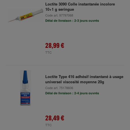
Loctite 3090 Colle instantanée incolore
10+1 g seringue
Code art.
97797068
Délai de livraison : 2-3 jours ouvrés
28,99 €
TTC
Loctite Type 416 adhésif instantané à usage
universel viscosité moyenne 20g
Code art.
75178606
Délai de livraison : 2-4 jours ouvrés
28,49 €
TTC