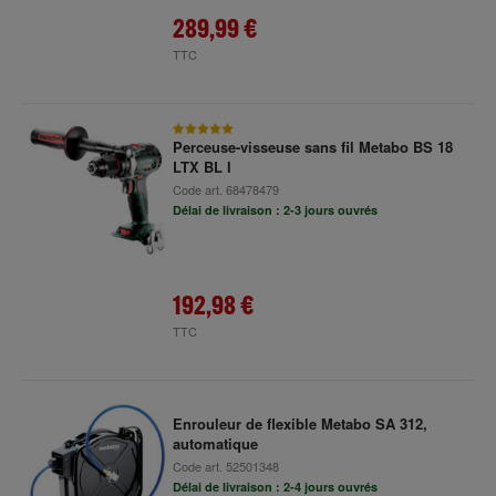
289,99 €
TTC
Perceuse-visseuse sans fil Metabo BS 18
LTX BL I
Code art.
68478479
Délai de livraison : 2-3 jours ouvrés
192,98 €
TTC
Enrouleur de flexible Metabo SA 312,
automatique
Code art.
52501348
Délai de livraison : 2-4 jours ouvrés