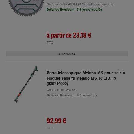
Code art.
c86840941
(3 Variantes disponibles)
Délai de livraison : 2-3 jours ouvrés
à partir de
23,18 €
TTC
3 Variantes
Barre télescopique Metabo MS pour scie à
élaguer sans fil Metabo MS 18 LTX 15
(628714000)
Code art.
81234286
Délai de livraison : 2-3 semaines
92,99 €
TTC