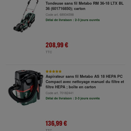
Tondeuse sans fil Metabo RM 36-18 LTX BL
36 (601716850); carton
Code art.
68934598
Délai de livraison : 2-3 jours ouvrés
208,99 €
TTC
Aspirateur sans fil Metabo AS 18 HEPA PC
Compact avec nettoyage manuel du filtre et
filtre HEPA ; boîte en carton
Code art.
70182441
Délai de livraison : 2-3 jours ouvrés
136,99 €
TTC