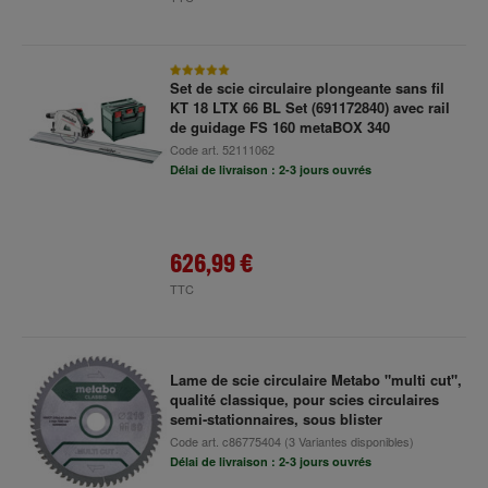
Set de scie circulaire plongeante sans fil
KT 18 LTX 66 BL Set (691172840) avec rail
de guidage FS 160 metaBOX 340
Code art.
52111062
Délai de livraison : 2-3 jours ouvrés
626,99 €
TTC
Lame de scie circulaire Metabo "multi cut",
qualité classique, pour scies circulaires
semi-stationnaires, sous blister
Code art.
c86775404
(3 Variantes disponibles)
Délai de livraison : 2-3 jours ouvrés