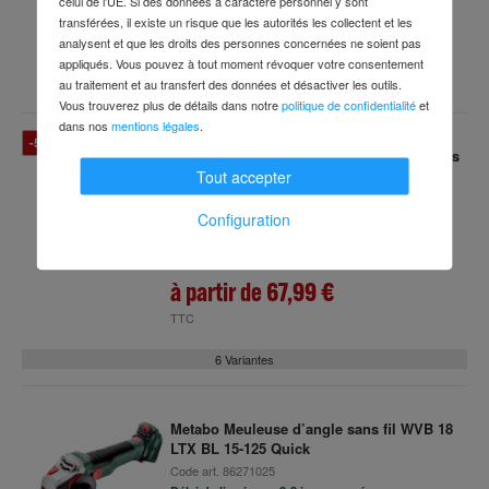
celui de l'UE. Si des données à caractère personnel y sont
transférées, il existe un risque que les autorités les collectent et les
347,99 €
analysent et que les droits des personnes concernées ne soient pas
appliqués. Vous pouvez à tout moment révoquer votre consentement
TTC
au traitement et au transfert des données et désactiver les outils.
Vous trouverez plus de détails dans notre
politique de confidentialité
et
dans nos
mentions légales
.
-51 %
Embouts Wera TX DIY 100, TX , 100 pièces
Tout accepter
Code art.
c96375782
(6 Variantes disponibles)
Délai de livraison : 2-4 jours ouvrés
Configuration
138,70 €
Prix conseillé
à partir de
67,99 €
TTC
6 Variantes
Metabo Meuleuse d’angle sans fil WVB 18
LTX BL 15-125 Quick
Code art.
86271025