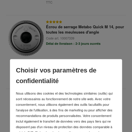
TTC
Écrou de serrage Metabo Quick M 14, pour
toutes les meuleuses d'angle
Code art.
10007339
Délai de livraison : 2-3 jours ouvrés
13,79 €
Choisir vos paramètres de
TTC
confidentialité
Nous utilisons des cookies et des technologies similaires (outils) qui
sont nécessaires au fonctionnement de notre site web. Avec votre
Aspirateur tous usages Metabo ASA 30 H
consentement, nous utilisons également des outils facultatifs pour
PC avec nettoyage manuel du filtre
l'analyse de l'utilisation, à des fins de marketing ou pour afficher des
Code art.
68945053
recommandations de produits personnalisées. Votre consentement
Délai de livraison : 2-3 jours ouvrés
inclut également le transfert de données vers des pays tiers qui ne
disposent pas d'un niveau de protection des données comparable à