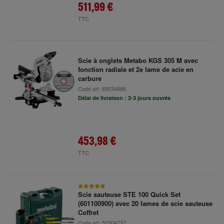
511,99 €
TTC
Scie à onglets Metabo KGS 305 M avec
fonction radiale et 2e lame de scie en
carbure
Code art.
69534886
Délai de livraison : 2-3 jours ouvrés
453,98 €
TTC
Scie sauteuse STE 100 Quick Set
(601100900) avec 20 lames de scie sauteuse
Coffret
Code art.
52304737