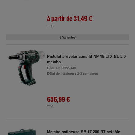
à partir de
31,49 €
TTC
3 Variantes
Pistolet à riveter sans fil NP 18 LTX BL 5.0
metabo
Code art.
68227440
Délai de livraison : 2-3 semaines
656,99 €
TTC
Metabo satineuse SE 17-200 RT set tôle