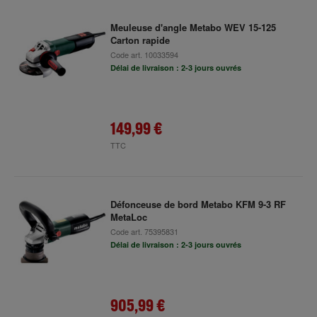
Meuleuse d'angle Metabo WEV 15-125
Carton rapide
Code art.
10033594
Délai de livraison : 2-3 jours ouvrés
149,99 €
TTC
Défonceuse de bord Metabo KFM 9-3 RF
MetaLoc
Code art.
75395831
Délai de livraison : 2-3 jours ouvrés
905,99 €