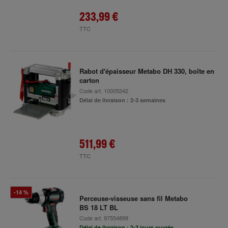
233,99 €
TTC
Rabot d'épaisseur Metabo DH 330, boîte en
carton
Code art.
10005242
Délai de livraison : 2-3 semaines
511,99 €
TTC
-14 %
Perceuse-visseuse sans fil Metabo
BS 18 LT BL
Code art.
97554899
Délai de livraison : 2-3 jours ouvrés