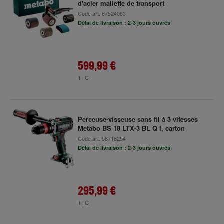
d'acier mallette de transport
Code art.
67524063
Délai de livraison : 2-3 jours ouvrés
599,99 €
TTC
Perceuse-visseuse sans fil à 3 vitesses
Metabo BS 18 LTX-3 BL Q I, carton
Code art.
58716254
Délai de livraison : 2-3 jours ouvrés
295,99 €
TTC