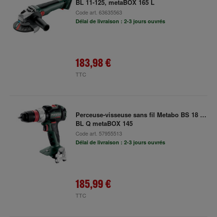
BL 11-125, metaBOX 165 L
Code art.
63635563
Délai de livraison : 2-3 jours ouvrés
183,98 €
TTC
Perceuse-visseuse sans fil Metabo BS 18 LT
BL Q metaBOX 145
Code art.
57955513
Délai de livraison : 2-3 jours ouvrés
185,99 €
TTC