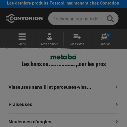
Les derniers produits Festool, maintenant chez Contorion.
0
Menu
Mon compte
Mes listes
Chariot
Les bons outils Metabo pour les pros
Visseuses sans fil et perceuses-visseuses sans fil
Fraiseuses
Meuleuses d'angles