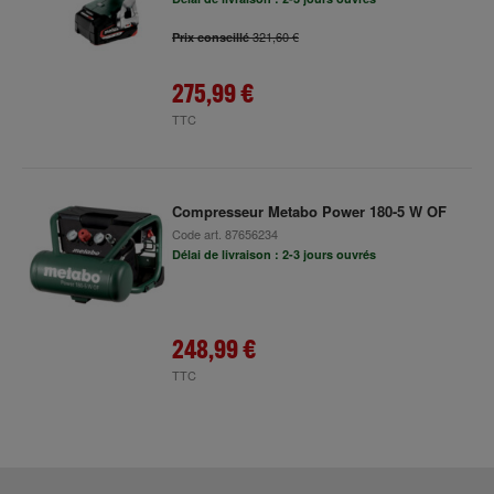
321,60 €
Prix conseillé
275,99 €
TTC
Compresseur Metabo Power 180-5 W OF
Code art.
87656234
Délai de livraison : 2-3 jours ouvrés
248,99 €
TTC