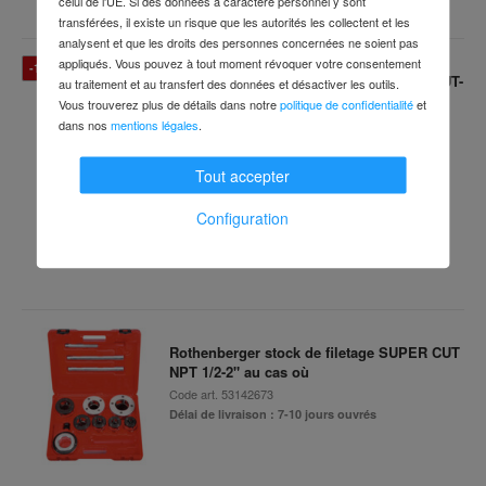
celui de l'UE. Si des données à caractère personnel y sont
transférées, il existe un risque que les autorités les collectent et les
analysent et que les droits des personnes concernées ne soient pas
appliqués. Vous pouvez à tout moment révoquer votre consentement
-11 %
Rothenberger stock de filetage SUPER CUT-
au traitement et au transfert des données et désactiver les outils.
Set, BSPT R, 3/8-1" au cas où
Vous trouverez plus de détails dans notre
politique de confidentialité
et
Code art.
53208210
dans nos
mentions légales
.
Délai de livraison : 7-10 jours ouvrés
Tout accepter
479,94 €
Prix conseillé
Configuration
427,99 €
TTC
Rothenberger stock de filetage SUPER CUT
NPT 1/2-2" au cas où
Code art.
53142673
Délai de livraison : 7-10 jours ouvrés