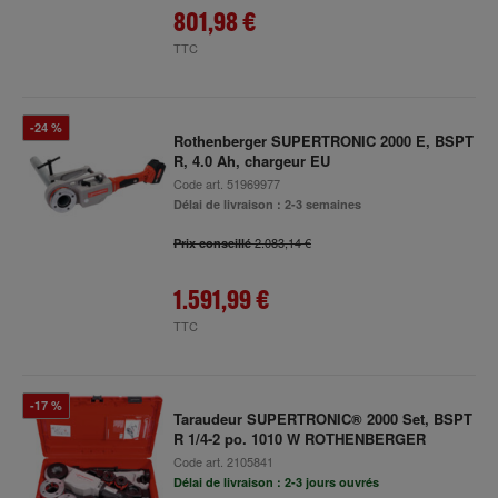
801,98 €
TTC
-24 %
Rothenberger SUPERTRONIC 2000 E, BSPT
R, 4.0 Ah, chargeur EU
Code art.
51969977
Délai de livraison : 2-3 semaines
2.083,14 €
Prix conseillé
1.591,99 €
TTC
-17 %
Taraudeur SUPERTRONIC® 2000 Set, BSPT
R 1/4-2 po. 1010 W ROTHENBERGER
Code art.
2105841
Délai de livraison : 2-3 jours ouvrés