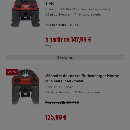
TH40
Code art.
c81099980
(3 Variantes disponibles)
Délai de livraison : 7-10 jours ouvrés
215,94 €
Prix conseillé
à partir de
147,98 €
TTC
3 Variantes
-36 %
Mâchoire de presse Rothenberger Norme
M35 métal / NE-métal
Code art.
21023545
Délai de livraison : 7-10 jours ouvrés
196,74 €
Prix conseillé
125,99 €
TTC