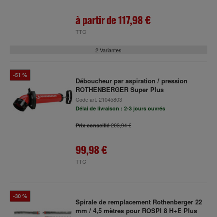
à partir de
117,98 €
TTC
2 Variantes
-51 %
Déboucheur par aspiration / pression
ROTHENBERGER Super Plus
Code art.
21045803
Délai de livraison : 2-3 jours ouvrés
203,94 €
Prix conseillé
99,98 €
TTC
-30 %
Spirale de remplacement Rothenberger 22
mm / 4,5 mètres pour ROSPI 8 H+E Plus