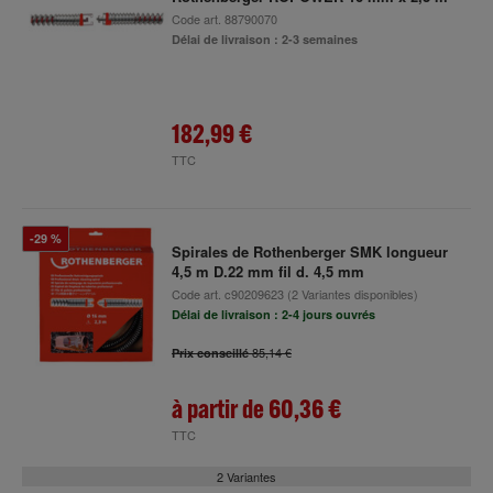
Code art.
88790070
Délai de livraison : 2-3 semaines
182,99 €
TTC
-29 %
Spirales de Rothenberger SMK longueur
4,5 m D.22 mm fil d. 4,5 mm
Code art.
c90209623
(2 Variantes disponibles)
Délai de livraison : 2-4 jours ouvrés
85,14 €
Prix conseillé
à partir de
60,36 €
TTC
2 Variantes