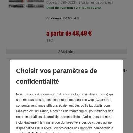
Code art.
c90406234
(2 Variantes disponibles)
Délai de livraison : 2-4 jours ouvrés
69,54 €
Prix conseillé
à partir de
48,49 €
TTC
2 Variantes
Choisir vos paramètres de
Rothenberger stock de filetage SUPER CUT-
Set, BSPT R, 3/8-1/2-3/4-1", 3/8-1/2-3/4-1",
confidentialité
3/8-1/2-3/4-1", 3/8-1/2-3/4-1", 3/8-1/2-3/4-1",
3/8-1/2-3/4-1", 3/8-1/2-3/4/4-1
Code art.
53273747
Nous utilisons des cookies et des technologies similaires (outils) qui
Délai de livraison : 7-10 jours ouvrés
sont nécessaires au fonctionnement de notre site web. Avec votre
consentement, nous utilisons également des outils facultatifs pour
l'analyse de l'utilisation, à des fins de marketing ou pour afficher des
recommandations de produits personnalisées. Votre consentement
471,98 €
inclut également le transfert de données vers des pays tiers qui ne
disposent pas d'un niveau de protection des données comparable à
TTC