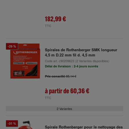
182,99 €
TTC
-29 %
Spirales de Rothenberger SMK longueur
4,5 m D.22 mm fil d. 4,5 mm
Code art.
c90209623
(2 Variantes disponibles)
Délai de livraison : 2-4 jours ouvrés
85,14 €
Prix conseillé
à partir de
60,36 €
TTC
2 Variantes
-31 %
Spirale Rothenberger pour le nettoyage des