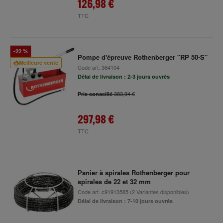
126,98 €
TTC
-22 %
Pompe d'épreuve Rothenberger ″RP 50-S″
Meilleure vente
Code art.
364104
Délai de livraison : 2-3 jours ouvrés
383,94 €
Prix conseillé
297,98 €
TTC
Panier à spirales Rothenberger pour
spirales de 22 et 32 mm
Code art.
c91913585
(2 Variantes disponibles)
Délai de livraison : 7-10 jours ouvrés