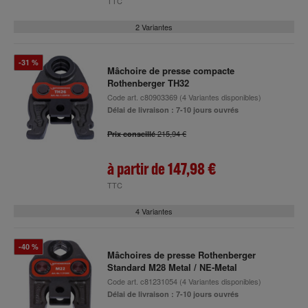
TTC
2 Variantes
-31 %
Mâchoire de presse compacte
Rothenberger TH32
Code art.
c80903369
(4 Variantes disponibles)
Délai de livraison : 7-10 jours ouvrés
215,94 €
Prix conseillé
à partir de
147,98 €
TTC
4 Variantes
-40 %
Mâchoires de presse Rothenberger
Standard M28 Metal / NE-Metal
Code art.
c81231054
(4 Variantes disponibles)
Délai de livraison : 7-10 jours ouvrés