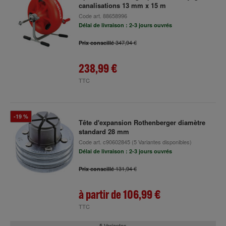
canalisations 13 mm x 15 m
Code art.
88658996
Délai de livraison : 2-3 jours ouvrés
347,94 €
Prix conseillé
238,99 €
TTC
-19 %
Tête d'expansion Rothenberger diamètre
standard 28 mm
Code art.
c90602845
(5 Variantes disponibles)
Délai de livraison : 2-3 jours ouvrés
131,94 €
Prix conseillé
à partir de
106,99 €
TTC
5 Variantes