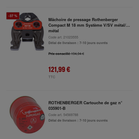
-37 %
Mâchoire de pressage Rothenberger
Compact M 18 mm Système V/SV métal/NE-
métal
Code art.
21023555
Délai de livraison : 7-10 jours ouvrés
194,94 €
Prix conseillé
121,99 €
TTC
ROTHENBERGER Cartouche de gaz n°
035901-B
Code art.
54569788
Délai de livraison : 7-10 jours ouvrés