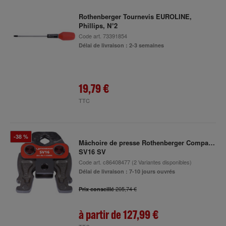
Rothenberger Tournevis EUROLINE,
Phillips, N°2
Code art.
73391854
Délai de livraison : 2-3 semaines
19,79 €
TTC
-38 %
Mâchoire de presse Rothenberger Compact,
SV16 SV
Code art.
c86408477
(2 Variantes disponibles)
Délai de livraison : 7-10 jours ouvrés
205,74 €
Prix conseillé
à partir de
127,99 €