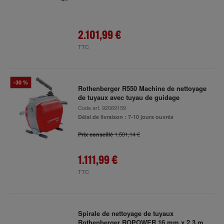
2.101,99 €
TTC
-30 %
Rothenberger R550 Machine de nettoyage
de tuyaux avec tuyau de guidage
Code art.
92069159
Délai de livraison : 7-10 jours ouvrés
1.591,14 €
Prix conseillé
1.111,99 €
TTC
Spirale de nettoyage de tuyaux
Rothenberger ROPOWER 16 mm x 2,3 m