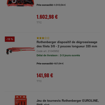
1.919,94 €
Prix conseillé
1.602,98 €
TTC
-15 %
Rothenberger dispositif de dégrossissage
des filets 3/8 - 2 pouces longueur 335 mm
Code art.
21045952
Délai de livraison : 2-3 jours ouvrés
167,94 €
Prix conseillé
141,98 €
TTC
Jeu de tournevis Rothenberger EUROLINE,
PH& slot