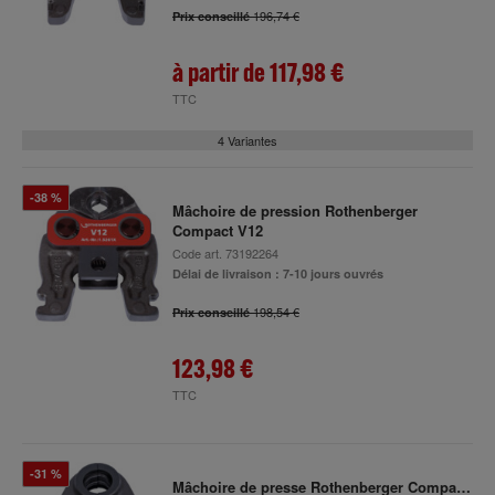
196,74 €
Prix conseillé
à partir de
117,98 €
TTC
4 Variantes
-38 %
Mâchoire de pression Rothenberger
Compact V12
Code art.
73192264
Délai de livraison : 7-10 jours ouvrés
198,54 €
Prix conseillé
123,98 €
TTC
-31 %
Mâchoire de presse Rothenberger Compact,