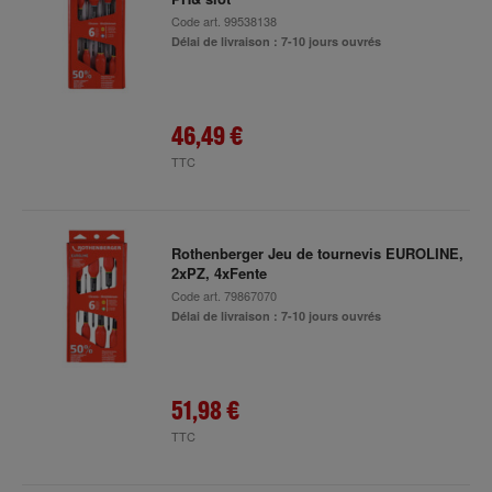
Code art.
99538138
Délai de livraison : 7-10 jours ouvrés
46,49 €
TTC
Rothenberger Jeu de tournevis EUROLINE,
2xPZ, 4xFente
Code art.
79867070
Délai de livraison : 7-10 jours ouvrés
51,98 €
TTC