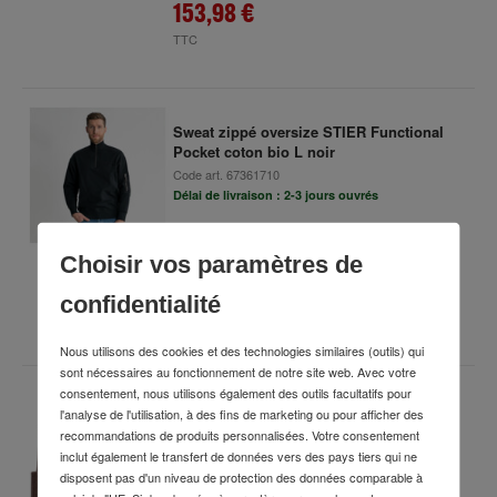
153,98 €
TTC
Sweat zippé oversize STIER Functional
Pocket coton bio L noir
Code art.
67361710
Délai de livraison : 2-3 jours ouvrés
Choisir vos paramètres de
38,10 €
confidentialité
TTC
Nous utilisons des cookies et des technologies similaires (outils) qui
sont nécessaires au fonctionnement de notre site web. Avec votre
consentement, nous utilisons également des outils facultatifs pour
STIER Bonnet flexible taille unique
l'analyse de l'utilisation, à des fins de marketing ou pour afficher des
signature brown
recommandations de produits personnalisées. Votre consentement
Code art.
52626192
inclut également le transfert de données vers des pays tiers qui ne
Délai de livraison : 2-3 jours ouvrés
disposent pas d'un niveau de protection des données comparable à