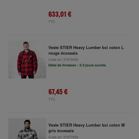
633,01 €
TTC
Veste STIER Heavy Lumber bci coton L
rouge écossais
Code art.
51315452
Délai de livraison : 2-3 jours ouvrés
67,45 €
TTC
Veste STIER Heavy Lumber bci coton M
gris écossais
Code art.
51577600