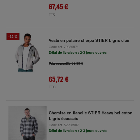
67,45 €
TTC
-32 %
Veste en polaire sherpa STIER L gris clair
Code art.
79980571
Délai de livraison : 2-3 jours ouvrés
96,36 €
Prix conseillé
65,72 €
TTC
Chemise en flanelle STIER Heavy bci coton
L gris écossais
Code art.
52298507
Délai de livraison : 2-3 jours ouvrés