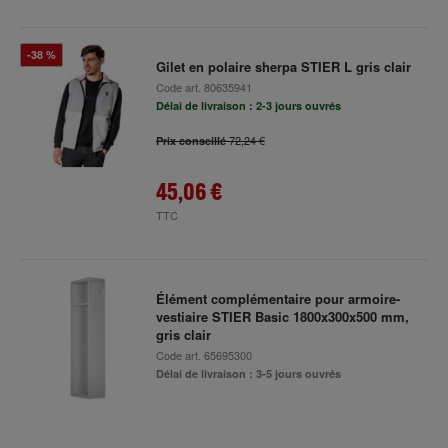
-38 %
Gilet en polaire sherpa STIER L gris clair
Code art.
80635941
Délai de livraison : 2-3 jours ouvrés
72,24 €
Prix conseillé
45,06 €
TTC
Élément complémentaire pour armoire-
vestiaire STIER Basic 1800x300x500 mm,
gris clair
Code art.
65695300
Délai de livraison : 3-5 jours ouvrés