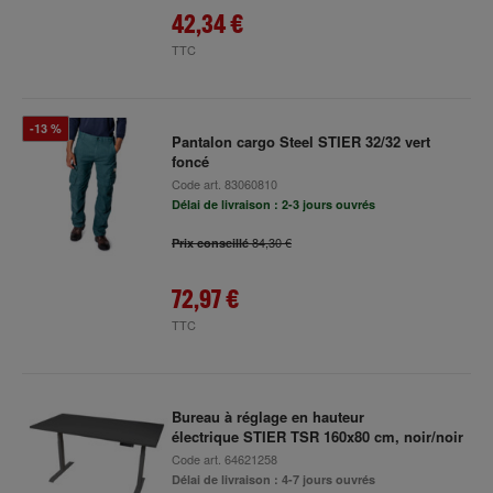
42,34 €
TTC
-13 %
Pantalon cargo Steel STIER 32/32 vert
foncé
Code art.
83060810
Délai de livraison : 2-3 jours ouvrés
84,30 €
Prix conseillé
72,97 €
TTC
Bureau à réglage en hauteur
électrique STIER TSR 160x80 cm, noir/noir
Code art.
64621258
Délai de livraison : 4-7 jours ouvrés