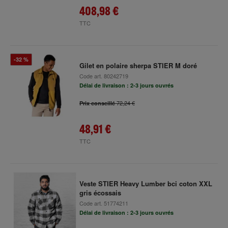
408,98 €
TTC
-32 %
Gilet en polaire sherpa STIER M doré
Code art.
80242719
Délai de livraison : 2-3 jours ouvrés
72,24 €
Prix conseillé
48,91 €
TTC
Veste STIER Heavy Lumber bci coton XXL
gris écossais
Code art.
51774211
Délai de livraison : 2-3 jours ouvrés