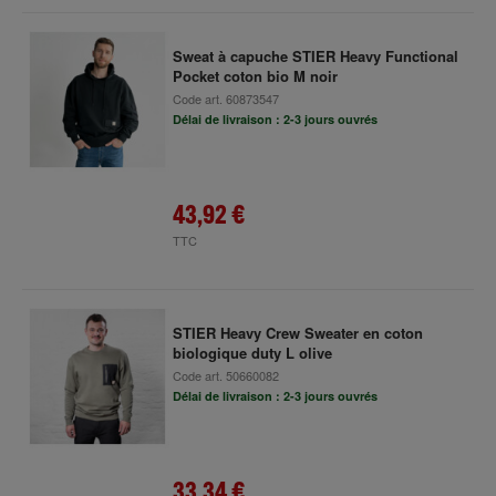
Sweat à capuche STIER Heavy Functional
Pocket coton bio M noir
Code art.
60873547
Délai de livraison : 2-3 jours ouvrés
43,92 €
TTC
STIER Heavy Crew Sweater en coton
biologique duty L olive
Code art.
50660082
Délai de livraison : 2-3 jours ouvrés
33,34 €