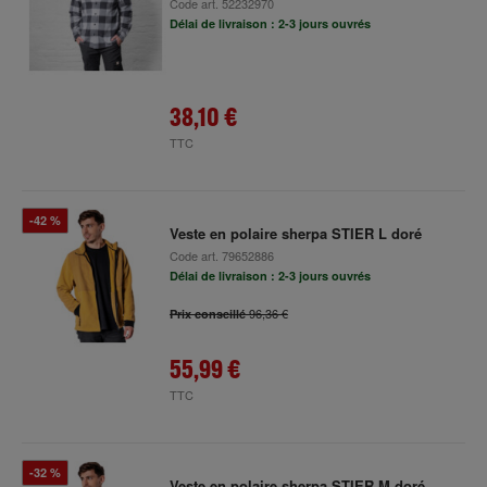
Code art.
52232970
Délai de livraison : 2-3 jours ouvrés
38,10 €
TTC
-42 %
Veste en polaire sherpa STIER L doré
Code art.
79652886
Délai de livraison : 2-3 jours ouvrés
96,36 €
Prix conseillé
55,99 €
TTC
-32 %
Veste en polaire sherpa STIER M doré