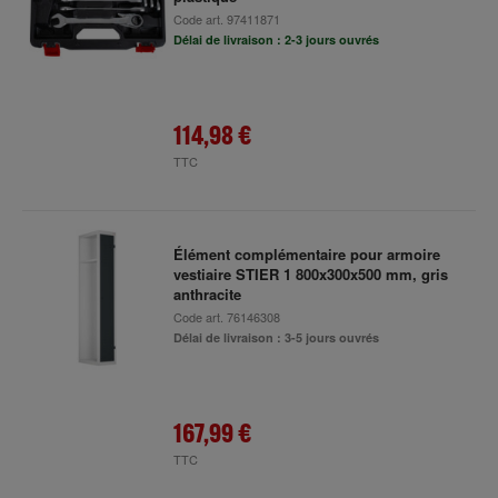
Code art.
97411871
Délai de livraison : 2-3 jours ouvrés
114,98 €
TTC
Élément complémentaire pour armoire
vestiaire STIER 1 800x300x500 mm, gris
anthracite
Code art.
76146308
Délai de livraison : 3-5 jours ouvrés
167,99 €
TTC