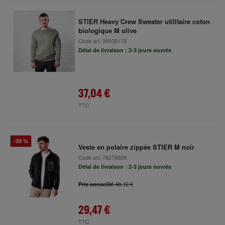
STIER Heavy Crew Sweater utilitaire coton
biologique M olive
Code art.
99939175
Délai de livraison : 2-3 jours ouvrés
37,04 €
TTC
-39 %
Veste en polaire zippée STIER M noir
Code art.
78276609
Délai de livraison : 2-3 jours ouvrés
48,12 €
Prix conseillé
29,47 €
TTC