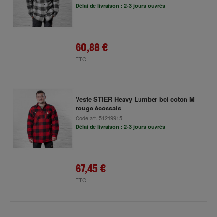
Délai de livraison : 2-3 jours ouvrés
60,88 €
TTC
Veste STIER Heavy Lumber bci coton M
rouge écossais
Code art.
51249915
Délai de livraison : 2-3 jours ouvrés
67,45 €
TTC