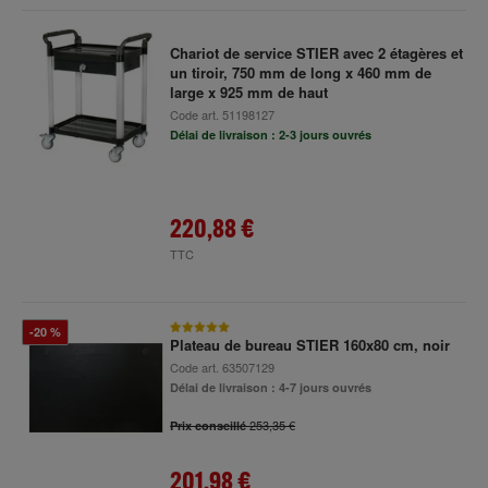
Chariot de service STIER avec 2 étagères et
un tiroir, 750 mm de long x 460 mm de
large x 925 mm de haut
Code art.
51198127
Délai de livraison : 2-3 jours ouvrés
220,88 €
TTC
-20 %
Plateau de bureau STIER 160x80 cm, noir
Code art.
63507129
Délai de livraison : 4-7 jours ouvrés
253,35 €
Prix conseillé
201,98 €