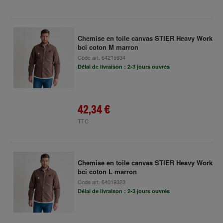
Chemise en toile canvas STIER Heavy Work
bci coton M marron
Code art.
64215934
Délai de livraison : 2-3 jours ouvrés
42,34 €
TTC
Chemise en toile canvas STIER Heavy Work
bci coton L marron
Code art.
64019323
Délai de livraison : 2-3 jours ouvrés