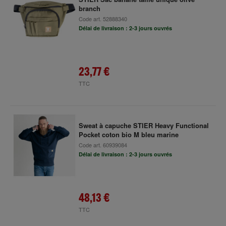
branch
Code art.
52888340
Délai de livraison : 2-3 jours ouvrés
23,77 €
TTC
Sweat à capuche STIER Heavy Functional
Pocket coton bio M bleu marine
Code art.
60939084
Délai de livraison : 2-3 jours ouvrés
48,13 €
TTC