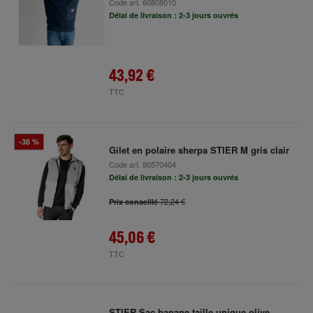
Code art.
60808010
Délai de livraison : 2-3 jours ouvrés
43,92 €
TTC
-38 %
Gilet en polaire sherpa STIER M gris clair
Code art.
80570404
Délai de livraison : 2-3 jours ouvrés
72,24 €
Prix conseillé
45,06 €
TTC
STIER Sac banane taille unique olive