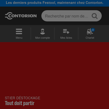
Les derniers produits Festool, maintenant chez Contorion.
0
Menu
Mon compte
Mes listes
Chariot
STIER DÉSTOCKAGE
Tout doit partir