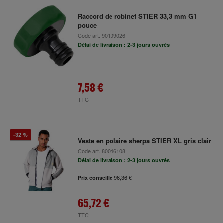
Raccord de robinet STIER 33,3 mm G1
pouce
Code art.
90109026
Délai de livraison : 2-3 jours ouvrés
7,58 €
TTC
-32 %
Veste en polaire sherpa STIER XL gris clair
Code art.
80046108
Délai de livraison : 2-3 jours ouvrés
96,36 €
Prix conseillé
65,72 €
TTC