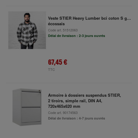
Veste STIER Heavy Lumber bci coton S gris
écossais
Code art.
51512063
Délai de livraison : 2-3 jours ouvrés
67,45 €
TTC
Armoire à dossiers suspendus STIER,
2 tiroirs, simple rail, DIN A4,
720x465x620 mm
Code art.
90174563
Délai de livraison : 4-7 jours ouvrés