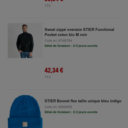
TTC
Sweat zippé oversize STIER Functional
Pocket coton bio M noir
Code art.
67492784
Délai de livraison : 2-3 jours ouvrés
42,34 €
TTC
STIER Bonnet flex taille unique bleu indigo
Code art.
52560655
Délai de livraison : 2-3 jours ouvrés