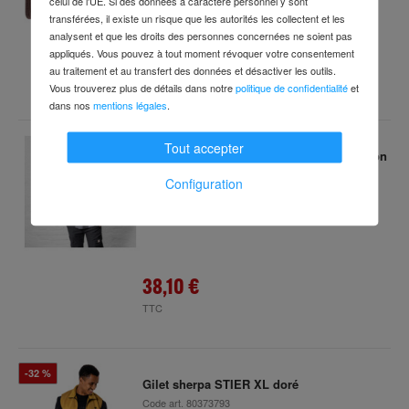
celui de l'UE. Si des données à caractère personnel y sont
transférées, il existe un risque que les autorités les collectent et les
analysent et que les droits des personnes concernées ne soient pas
10,39 €
appliqués. Vous pouvez à tout moment révoquer votre consentement
au traitement et au transfert des données et désactiver les outils.
TTC
Vous trouverez plus de détails dans notre
politique de confidentialité
et
dans nos
mentions légales
.
Tout accepter
Chemise en flanelle STIER Heavy bci coton
XL gris écossais
Configuration
Code art.
52364044
Délai de livraison : 2-3 jours ouvrés
38,10 €
TTC
-32 %
Gilet sherpa STIER XL doré
Code art.
80373793