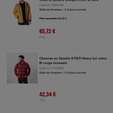
Code art.
79587349
Délai de livraison : 2-3 jours ouvrés
96,36 €
Prix conseillé
65,72 €
TTC
Chemise en flanelle STIER Heavy bci coton
M rouge écossais
Code art.
51905285
Délai de livraison : 2-3 jours ouvrés
42,34 €
TTC