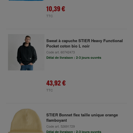
10,39 €
TTC
Sweat à capuche STIER Heavy Functional
Pocket coton bio L noir
Code art.
60742473
Délai de livraison : 2-3 jours ouvrés
43,92 €
TTC
STIER Bonnet flex taille unique orange
flamboyant
Code art.
52691729
Délai de livraison : 2-3 jours ouvrés