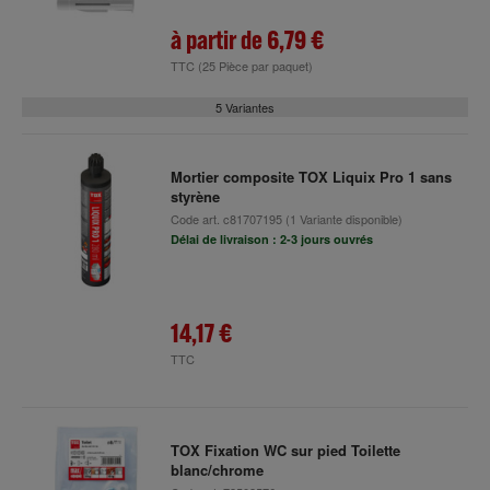
à partir de
6,79 €
TTC
(25 Pièce par paquet)
5 Variantes
Mortier composite TOX Liquix Pro 1 sans
styrène
Code art.
c81707195
(1 Variante disponible)
Délai de livraison : 2-3 jours ouvrés
14,17 €
TTC
TOX Fixation WC sur pied Toilette
blanc/chrome