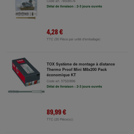
Code art.
78508576
Délai de livraison : 2-3 jours ouvrés
4,28 €
TTC
(50 Pièce par unité d'emballage)
TOX Système de montage à distance
Thermo Proof Mini M8x200 Pack
économique KT
Code art.
57520896
Délai de livraison : 2-3 jours ouvrés
89,99 €
TTC
(20 Pièce(s))