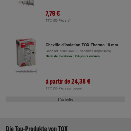
7,79 €
TTC
(50 Pièce(s))
Cheville d'isolation TOX Thermo 18 mm
Code art.
c88084602
(2 Variantes disponibles)
Délai de livraison : 2-4 jours ouvrés
à partir de
24,38 €
TTC
(50 Pièce par paquet)
2 Variantes
Die Top-Produkte von TOX