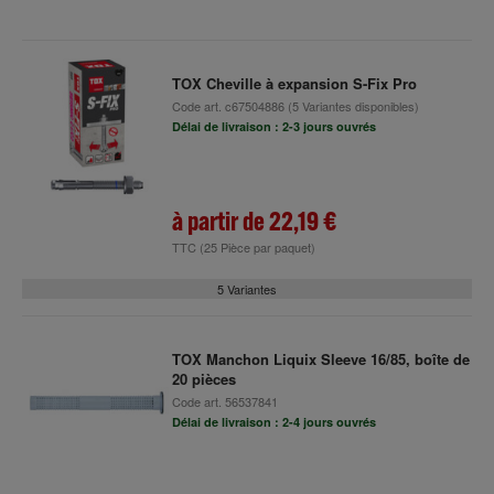
TOX Cheville à expansion S-Fix Pro
Code art.
c67504886
(5 Variantes disponibles)
Délai de livraison : 2-3 jours ouvrés
à partir de
22,19 €
TTC
(25 Pièce par paquet)
5 Variantes
TOX Manchon Liquix Sleeve 16/85, boîte de
20 pièces
Code art.
56537841
Délai de livraison : 2-4 jours ouvrés