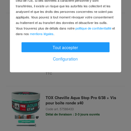
TTC
(50 Pièce par unité d'emballage)
celui de l'UE. Si des données à caractère personnel y sont
transférées, il existe un risque que les autorités les collectent et les
analysent et que les droits des personnes concernées ne soient pas
appliqués. Vous pouvez à tout moment révoquer votre consentement
au traitement et au transfert des données et désactiver les outils.
TOX Cheville Aqua Stop Pro 8/50 + Vis
Vous trouverez plus de détails dans notre
politique de confidentialité
et
pour boîte ronde, lot de 20
dans nos
mentions légales
.
Code art.
57651970
Délai de livraison : 2-3 jours ouvrés
Tout accepter
Configuration
14,17 €
TTC
TOX Cheville Aqua Stop Pro 6/38 + Vis
pour boîte ronde x40
Code art.
57586433
Délai de livraison : 2-3 jours ouvrés