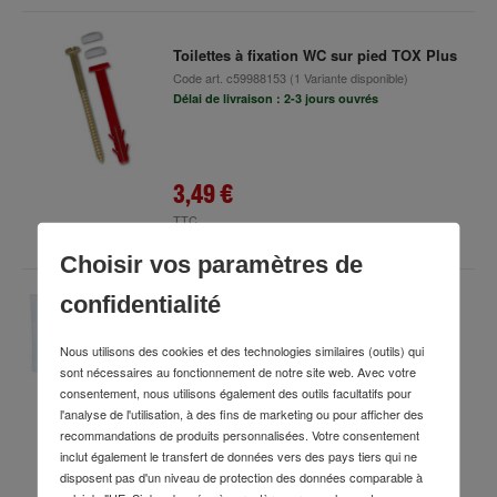
Toilettes à fixation WC sur pied TOX Plus
Code art.
c59988153
(1 Variante disponible)
Délai de livraison : 2-3 jours ouvrés
3,49 €
TTC
Choisir vos paramètres de
confidentialité
TOX Kit de montage Système Trix 10x61
mm
Nous utilisons des cookies et des technologies similaires (outils) qui
Code art.
78967335
sont nécessaires au fonctionnement de notre site web. Avec votre
Délai de livraison : 2-3 jours ouvrés
consentement, nous utilisons également des outils facultatifs pour
l'analyse de l'utilisation, à des fins de marketing ou pour afficher des
recommandations de produits personnalisées. Votre consentement
inclut également le transfert de données vers des pays tiers qui ne
3,89 €
disposent pas d'un niveau de protection des données comparable à