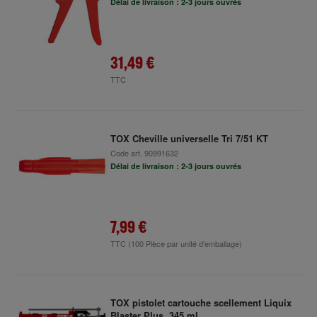
Délai de livraison : 2-3 jours ouvrés
31,49 €
TTC
TOX Cheville universelle Tri 7/51 KT
Code art.
90991632
Délai de livraison : 2-3 jours ouvrés
7,99 €
TTC
(100 Pièce par unité d'emballage)
TOX pistolet cartouche scellement Liquix
Blaster Plus, 345 ml