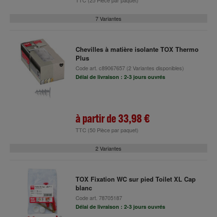
TTC
(25 Pièce par paquet)
7 Variantes
Chevilles à matière isolante TOX Thermo
Plus
Code art.
c89067657
(2 Variantes disponibles)
Délai de livraison : 2-3 jours ouvrés
à partir de
33,98 €
TTC
(50 Pièce par paquet)
2 Variantes
TOX Fixation WC sur pied Toilet XL Cap
blanc
Code art.
78705187
Délai de livraison : 2-3 jours ouvrés