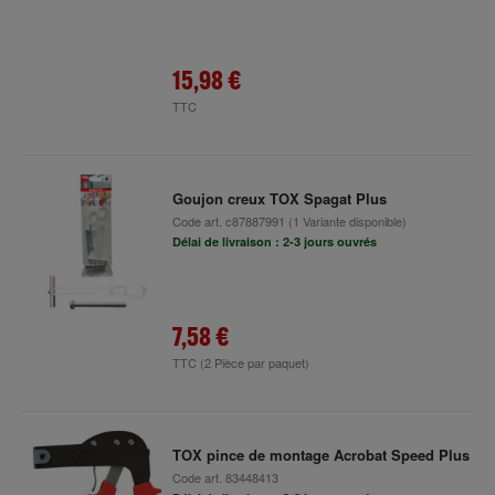
15,98 €
TTC
Goujon creux TOX Spagat Plus
Code art.
c87887991
(1 Variante disponible)
Délai de livraison : 2-3 jours ouvrés
7,58 €
TTC
(2 Pièce par paquet)
TOX pince de montage Acrobat Speed Plus
Code art.
83448413