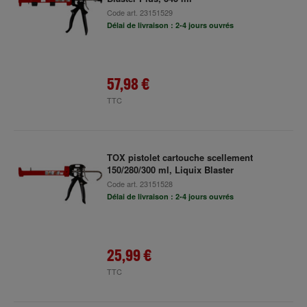
Code art.
23151529
Délai de livraison : 2-4 jours ouvrés
57,98 €
TTC
TOX pistolet cartouche scellement
150/280/300 ml, Liquix Blaster
Code art.
23151528
Délai de livraison : 2-4 jours ouvrés
25,99 €
TTC