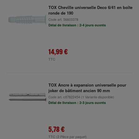
TOX Cheville universelle Deco 6/41 en boîte
ronde de 190
Code art.
56603378
Délai de livraison : 2-4 jours ouvrés
14,99 €
TTC
TOX Ancre à expansion universelle pour
joker de bâtiment ancien 90 mm
Code art.
c87822454
(1 Variante disponible)
Délai de livraison : 2-3 jours ouvrés
5,78 €
TTC
(2 Pièce par paquet)