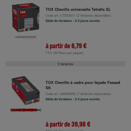
TOX Cheville universelle Tetrafix XL
Code art.
c77553611
(3 Variantes disponibles)
Délai de livraison : 2-3 jours ouvrés
à partir de
6,79 €
TTC
(50 Pièce par paquet)
3 Variantes
TOX Cheville à cadre pour façade Fassad
SK
Code art.
c66980590
(7 Variantes disponibles)
Délai de livraison : 2-3 jours ouvrés
à partir de
39,98 €