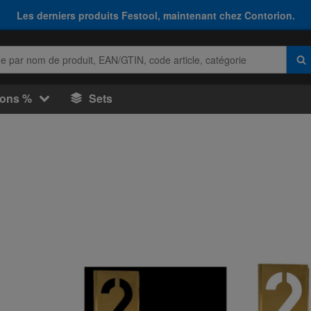
Les derniers produits Festool, maintenant chez Contorion.
ions %
Sets