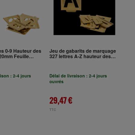
s 0-9 Hauteur des
Jeu de gabarits de marquage
20mm Feuille
327 lettres A-Z hauteur des
TURNUS
caractères 50mm feuille
spéciale TURNUS
aison : 2-4 jours
Délai de livraison : 2-4 jours
ouvrés
29,47 €
TTC