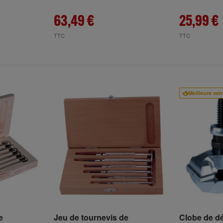
63,49 €
25,99 €
TTC
TTC
Meilleure ven
e
Jeu de tournevis de
Clobe de d