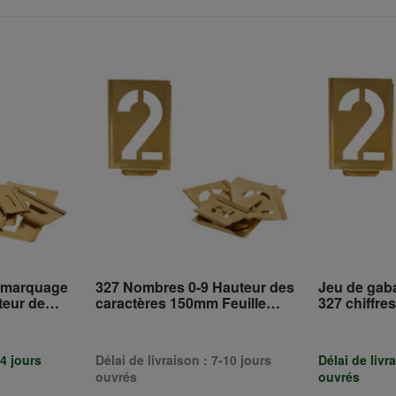
e marquage
327 Nombres 0-9 Hauteur des
Jeu de gab
teur de
caractères 150mm Feuille
327 chiffre
ille
spéciale TURNUS
hauteur 100
spéciale 
-4 jours
Délai de livraison : 7-10 jours
Délai de livr
ouvrés
ouvrés