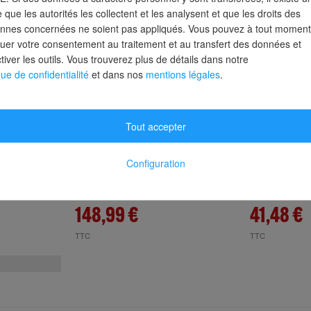
e que les autorités les collectent et les analysent et que les droits des
nnes concernées ne soient pas appliqués. Vous pouvez à tout moment
uer votre consentement au traitement et au transfert des données et
tiver les outils. Vous trouverez plus de détails dans notre
que de confidentialité
et dans nos
mentions légales
.
r Kukko
Jeu de gabarits de marquage
Jeu de gab
327 lettres A-Z hauteur des
327 lettres
caractères 150mm feuille
caractères 
Tout accepter
spéciale TURNUS
spéciale 
-5 jours
Délai de livraison : 7-10 jours
Délai de livr
Configuration
ouvrés
ouvrés
148,99 €
41,48 €
TTC
TTC