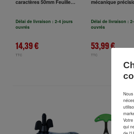
caractères 50mm Feuille
mécanique précisi
spéciale TURNUS
pces fente / PH 
Délai de livraison : 2-4 jours
Délai de livraison : 2
ouvrés
ouvrés
14,39 €
53,99 €
TTC
TTC
Ch
co
Nous 
néces
utilis
marke
Votre
qui n
de l'