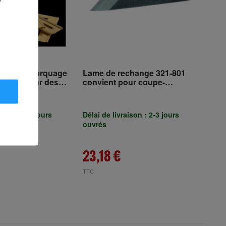
arits de marquage
Lame de rechange 321-801
 A-Z hauteur des
convient pour coupe-
70mm feuille
rondelles 321 TURNUS
TURNUS
aison : 2-4 jours
Délai de livraison : 2-3 jours
ouvrés
23,18 €
TTC