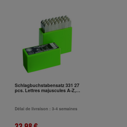
Schlagbuchstabensatz 331 27
pcs. Lettres majuscules A-Z,
hauteur d'écriture 5 mm, boîte
plastique
Délai de livraison : 3-4 semaines
33,98 €