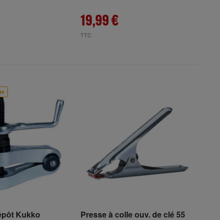
19,99 €
TTC
te
épôt Kukko
Presse à colle ouv. de clé 55