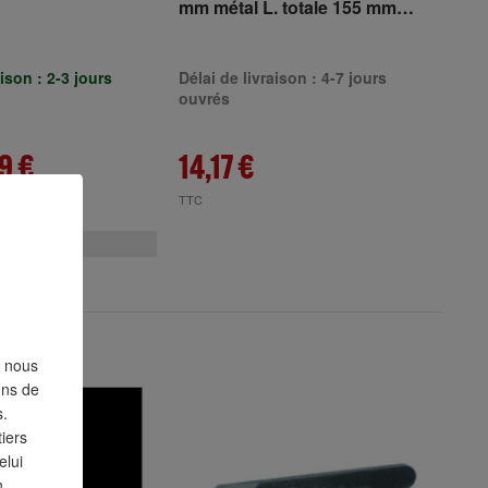
mm métal L. totale 155 mm
TURNUS
aison : 2-3 jours
Délai de livraison : 4-7 jours
ouvrés
9 €
14,17 €
TTC
3 Variantes
, nous
fins de
s.
iers
elui
n