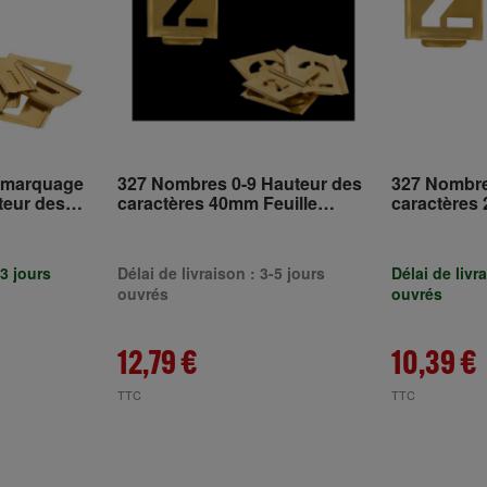
e marquage
327 Nombres 0-9 Hauteur des
327 Nombre
teur des
caractères 40mm Feuille
caractères 
euille
spéciale TURNUS
spéciale 
-3 jours
Délai de livraison : 3-5 jours
Délai de livr
ouvrés
ouvrés
12,79 €
10,39 €
TTC
TTC