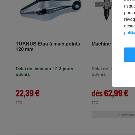
risqu
perso
révoq
désac
politi
TURNUS Etau à main pointu
Machine à tranche
120 mm
Délai de livraison : 2-3 jours
Délai de livraison : 3
ouvrés
ouvrés
22,39 €
dès 62,99 €
TTC
TTC
3 Variantes