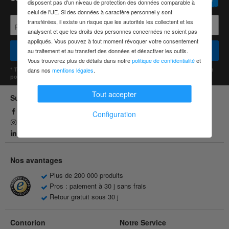
disposent pas d'un niveau de protection des données comparable à
celui de l'UE. Si des données à caractère personnel y sont
transférées, il existe un risque que les autorités les collectent et les
analysent et que les droits des personnes concernées ne soient pas
appliqués. Vous pouvez à tout moment révoquer votre consentement
Pour les pros
Pour les particuliers
au traitement et au transfert des données et désactiver les outils.
Vous trouverez plus de détails dans notre
politique de confidentialité
et
* Toutes les données sont traitées de manière confidentielle. Désinscription
dans nos
mentions légales
.
possible à tout moment. Montant de commande minimum : 100 €
Tout accepter
Suivez-nous
Facebook
Configuration
Instagram
Linkedin
Nos avantages
Plus de 200 000 produits
Pros : paiement à 30 j sans frais
Retour gratuit sous 30 j
Contorion
Notre Service