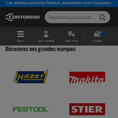
Les derniers produits Festool, maintenant chez Contorion.
0
Menu
Mon compte
Mes listes
Chariot
Découvrez nos grandes marques