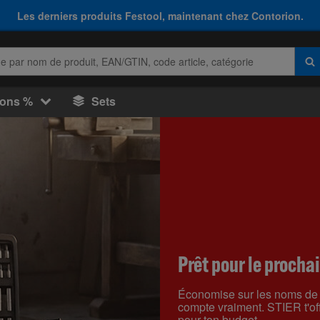
Les derniers produits Festool, maintenant chez Contorion.
ions %
Sets
Prêt pour le prochai
Économise sur les noms de m
compte vraiment. STIER t'off
pour ton budget.