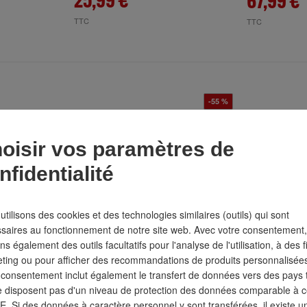
25,99 €
67,99 €
TTC
TTC
-55 %
oisir vos paramètres de
nfidentialité
utilisons des cookies et des technologies similaires (outils) qui sont
saires au fonctionnement de notre site web. Avec votre consentement
ons également des outils facultatifs pour l'analyse de l'utilisation, à des 
ting ou pour afficher des recommandations de produits personnalisée
ER,
Jeu de clés mixtes STIER,
Presse Kor
 consentement inclut également le transfert de données vers des pays t
e 1 000 mm,
ouv. 6 à 32 mm, 21 pièces
capacité de
e disposent pas d'un niveau de protection des données comparable à c
6000 N
UE. Si des données à caractère personnel y sont transférées, il existe u