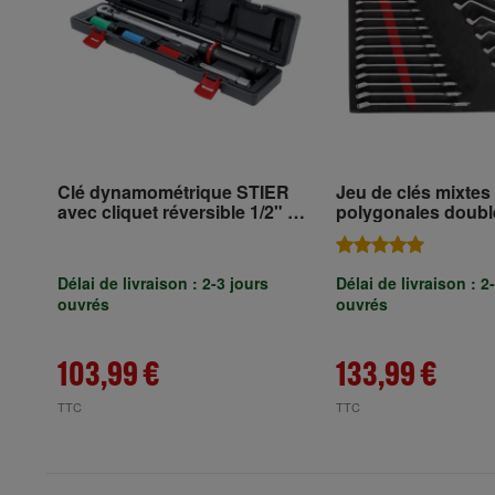
Clé dynamométrique STIER
Jeu de clés mixtes 
avec cliquet réversible 1/2" 40-
polygonales doubl
200 Nm + STIER Jeu de clés à
27 pièces, dans un
douilles de force
compartiment en 
tendre (EVA)
Délai de livraison : 2-3 jours
Délai de livraison : 2
ouvrés
ouvrés
103,99 €
133,99 €
TTC
TTC