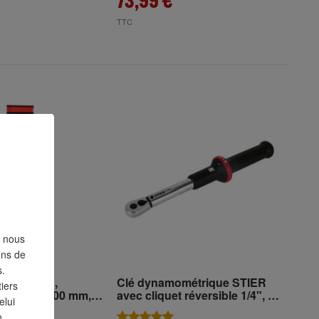
73,99 €
TTC
, nous
fins de
s.
pus STIER,
Clé dynamométrique STIER
iers
 serrage 600 mm,
avec cliquet réversible 1/4", 5-
elui
25 Nm
n