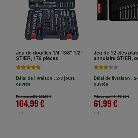
Jeu de douilles 1/4" 3/8" 1/2"
Jeu de 12 clés plat
STIER, 179 pièces
annulaire STIER, ou
19 mm
Délai de livraison : 2-3 jours
Délai de livraison : 2
ouvrés
ouvrés
123,68 €
108,83 €
Prix conseillé
Prix conseillé
104,99 €
61,99 €
TTC
TTC