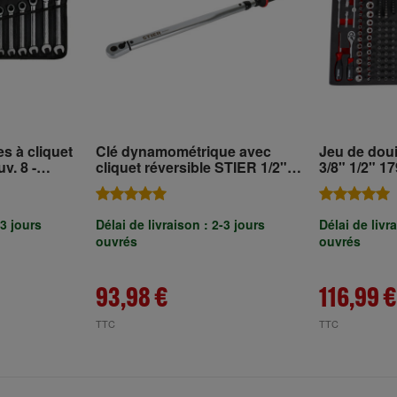
es à cliquet
Clé dynamométrique avec
Jeu de doui
v. 8 -
cliquet réversible STIER 1/2",
3/8" 1/2" 179 pcs dans un
80-400 Nm
plateau en
(EVA)
-3 jours
Délai de livraison : 2-3 jours
Délai de livr
ouvrés
ouvrés
93,98 €
116,99 €
TTC
TTC