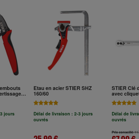
r embouts
Etau en acier STIER SHZ
STIER Clé 
ertissage
160/60
avec cliquet 
- 200 Nm
-3 jours
Délai de livraison : 2-3 jours
Délai de livr
ouvrés
ouvrés
11
Prix conseillé