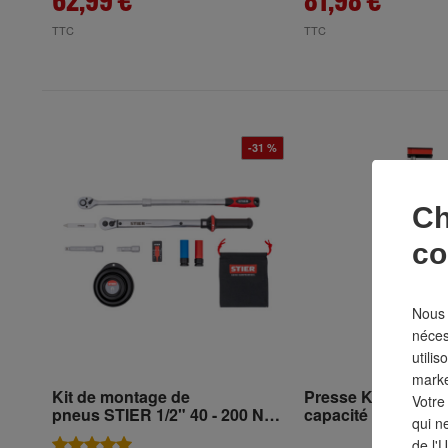
62,99 €
81,98 €
TTC
TTC
-31 %
Ch
co
Nous 
néces
utilis
marke
Kit de montage de
Presse Korpus STI
Votre
pneus STIER 1/2" 40 - 200 Nm,
capacité de serrag
qui n
11 pièces
6 000 N
de l'