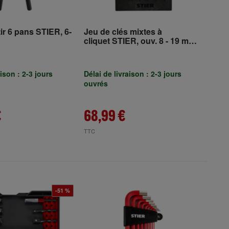
tir 6 pans STIER, 6-
Jeu de clés mixtes à
cliquet STIER, ouv. 8 - 19 mm,
12 pièces, dans un plateau en
mousse tendre (EVA)
aison : 2-3 jours
Délai de livraison : 2-3 jours
ouvrés
€
68,99 €
TTC
-51 %