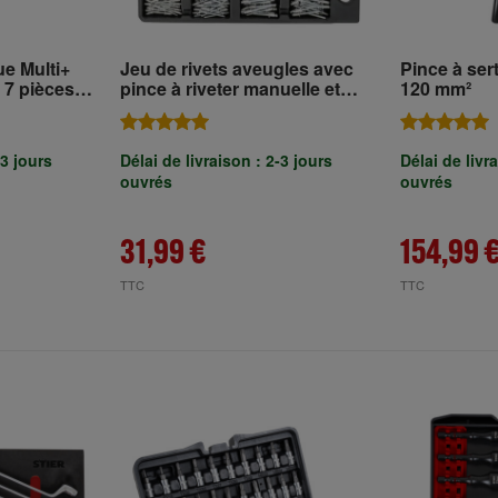
e Multi+
Jeu de rivets aveugles avec
Pince à ser
 7 pièces
pince à riveter manuelle et
120 mm²
t porte-
rivets aveugles STIER, 201
pièces
-3 jours
Délai de livraison : 2-3 jours
Délai de livr
ouvrés
ouvrés
31,99 €
154,99 
TTC
TTC