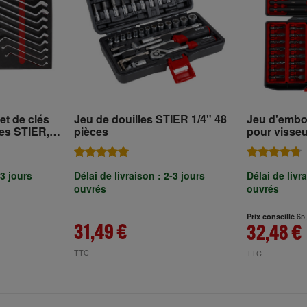
et de clés
Jeu de douilles STIER 1/4" 48
Jeu d'embo
es STIER,
pièces
pour visseu
42 pièces
mousse
-3 jours
Délai de livraison : 2-3 jours
Délai de livr
ouvrés
ouvrés
65
Prix conseillé
31,49 €
32,48 €
TTC
TTC