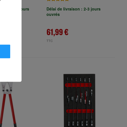
aison : 2-3 jours
Délai de livraison : 2-3 jours
ouvrés
61,99 €
TTC