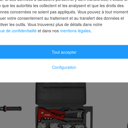
e que les autorités les collectent et les analysent et que les droits des
-5 jours
Délai de livraison : 2-3 jours
Délai de livr
nnes concernées ne soient pas appliqués. Vous pouvez à tout moment
ouvrés
ouvrés
uer votre consentement au traitement et au transfert des données et
tiver les outils. Vous trouverez plus de détails dans notre
141,39 €
Prix conseillé
31,99 €
63,49 €
que de confidentialité
et dans nos
mentions légales
.
TTC
TTC
Tout accepter
Configuration