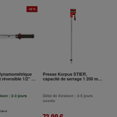
-42 %
dynamométrique
Presse Korpus STIER,
réversible 1/2" 40
capacité de serrage 1 200 mm,
6 000 N
aison : 2-3 jours
Délai de livraison : 3-5 jours
ouvrés
7,81 €