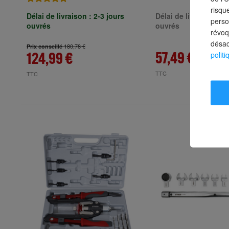
risqu
Délai de livraison : 2-3 jours
Délai de livraison : 3
perso
ouvrés
ouvrés
révoq
désac
180,78 €
Prix conseillé
57,49 €
124,99 €
politi
TTC
TTC