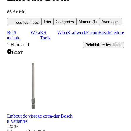
86
Article
Trier
Catégories
Marque (1)
Avantages
Tous les filtres
BGS
Wera
KS
Wiha
Kraftwerk
Facom
Bosch
Gedore
technic
Tools
1
Filtre actif
Réinitialiser les filtres
Bosch
Embout de vissage extra-dur Bosch
8 Variantes
-20 %