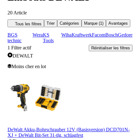
20
Article
Trier
Catégories
Marque (1)
Avantages
Tous les filtres
BGS
Wera
KS
Wiha
Kraftwerk
Facom
Bosch
Gedore
technic
Tools
1
Filtre actif
Réinitialiser les filtres
DEWALT
Moins cher en lot
DeWalt Akku-Bohrschrauber 12V (Basisversion) DCD701N-
XJ + DeWalt Bit-Set 31-tlg. schlagfest