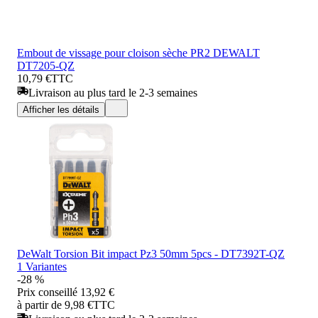
Embout de vissage pour cloison sèche PR2 DEWALT
DT7205-QZ
10,79 €
TTC
Livraison au plus tard le 2-3 semaines
Afficher les détails
DeWalt Torsion Bit impact Pz3 50mm 5pcs - DT7392T-QZ
1 Variantes
-28 %
Prix conseillé
13,92 €
à partir de 9,98 €
TTC