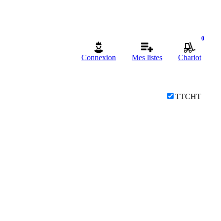
0
Connexion
Mes listes
Chariot
TTC
HT