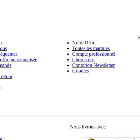
ce
Notre Offre
nous
Toutes les marques
réquentes
Compte professionnel
ffre personnalisée
Chorus pro
mande
Contorion Newsletter
Goodies
 retour
t
Nous livrons avec