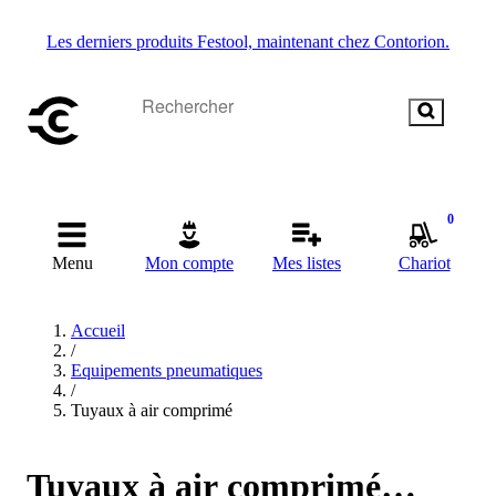
Les derniers produits Festool, maintenant chez Contorion.
0
Menu
Mon compte
Mes listes
Chariot
Accueil
/
Equipements pneumatiques
/
Tuyaux à air comprimé
Tuyaux à air comprimé