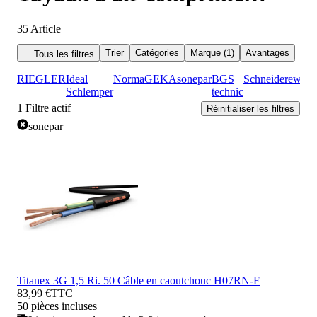
sonepar
35
Article
Trier
Catégories
Marque (1)
Avantages
Tous les filtres
RIEGLER
Ideal
Norma
GEKA
sonepar
BGS
Schneider
ewo
Schlemper
technic
1
Filtre actif
Réinitialiser les filtres
sonepar
Titanex 3G 1,5 Ri. 50 Câble en caoutchouc H07RN-F
83,99 €
TTC
50 pièces incluses